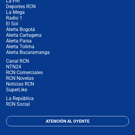
La Fm
en Cali: ¿qué pasará con los
congresistas del Pacto Histórico que
Deportes RCN
no asistirán?
La Mega
Radio 1
El Sol
Alerta Bogotá
Alerta Cartagena
Alerta Paisa
Alerta Tolima
Alerta Bucaramanga
Canal RCN
NTN24
RCN Comerciales
RCN Novelas
Noticias RCN
SuperLike
La República
RCN Social
ATENCIÓN AL OYENTE