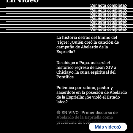
Ver nota completa
Ver nota completa
Ver nota completa
Ver nota completa
Ver nota completa
Ver nota completa
Ver nota completa
Ver nota completa
Ver nota completa
Ver nota completa
La historia detrás del himno del
'Tigre': ¿Quién creó la canción de
campaña de Abelardo de la
Espriella?
De obispo a Papa: así será el
histórico regreso de León XIV a
Chiclayo, la cuna espiritual del
Pontífice
Polémica por rabino, pastor y
sacerdote en la posesión de Abelardo
de la Espriella: ¿Se violó el Estado
laico?
🔴 EN VIVO | Primer discurso de
Abelardo de la Espriella como
presidente de Colombia
Más videos