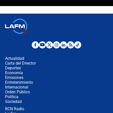
¿La posesión de Abelardo De la
Espriella en Cali inicia la
descentralización en Colombia? Esto
respondió el alcalde Eder
Así será la posesión de Abelardo de
la Espriella este 7 de agosto:
cronograma oficial y detalles clave
Desde dermatitis hasta infecciones:
los riesgos de usar cascos de motos
de aplicaciones de transporte
Actualidad
Carta del Director
¿Cómo comprar dólares desde el
Deportes
celular? Requisitos, pasos y
Economía
recomendaciones
Emisiones
Entretenimiento
Internacional
Las seis de las 6 con Juan Lozano |
Orden Público
jueves 6 de agosto de 2026
Política
Sociedad
RCN Radio
Posesión de Abelardo De La Espriella