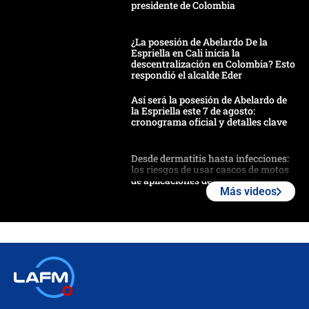
presidente de Colombia
¿La posesión de Abelardo De la
Espriella en Cali inicia la
descentralización en Colombia? Esto
respondió el alcalde Eder
Así será la posesión de Abelardo de
la Espriella este 7 de agosto:
cronograma oficial y detalles clave
Desde dermatitis hasta infecciones:
los riesgos de usar cascos de motos
de aplicaciones de transporte
Más videos
¿Cómo comprar dólares desde el
celular? Requisitos, pasos y
recomendaciones
Las seis de las 6 con Juan Lozano |
jueves 6 de agosto de 2026