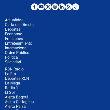
Posesión de Abelardo De La Espriella
en Cali: ¿qué pasará con los
congresistas del Pacto Histórico que
Actualidad
no asistirán?
Carta del Director
Álvaro Uribe asistirá a la posesión y
Deportes
crece el pulso por la elección del
Economía
contralor
Emisiones
Entretenimiento
Internacional
🔴 EN VIVO | Noticiero La FM con
Orden Público
Juan Lozano - 6 de agosto de 2026
Política
Sociedad
RCN Radio
¿Por qué De la Espriella gobernará
La Fm
desde Barranquilla? Experto explica
la razón
Deportes RCN
La Mega
Radio 1
El Sol
Alerta Bogotá
Alerta Cartagena
Alerta Paisa