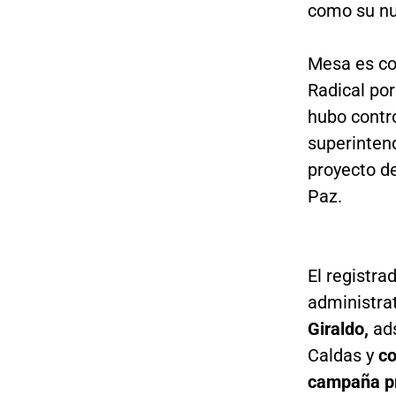
como su nue
Mesa es co
Radical po
hubo contr
superintend
proyecto de
Paz.
El registr
administrat
Giraldo,
ads
Caldas y
co
campaña pr