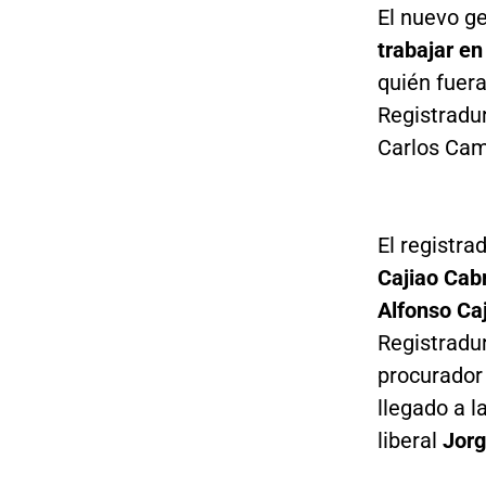
El nuevo ge
trabajar e
quién fuer
Registradur
Carlos Cam
El registr
Cajiao Cab
Alfonso Ca
Registradu
procurador 
llegado a l
liberal
Jorg