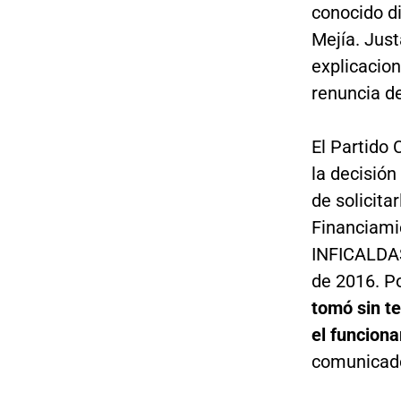
conocido di
Mejía. Jus
explicacio
renuncia de
El Partido
la decisió
de solicita
Financiami
INFICALDAS
de 2016. Po
tomó sin t
el funciona
comunicad