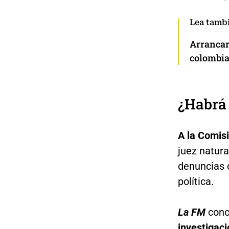
Lea tamb
Arrancaro
colombia
¿Habrá 
A la Comis
juez natur
denuncias 
política.
La FM
cono
investigaci