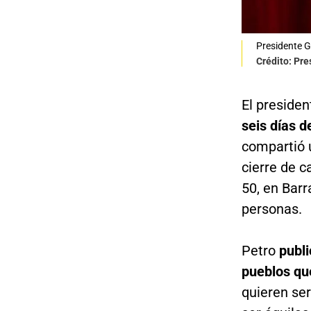
Presidente G
Crédito: Pre
El preside
seis días d
compartió u
cierre de c
50,
en Barr
personas.
Petro
publi
pueblos que
quieren se