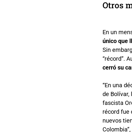
Otros m
En un mens
único que l
Sin embarg
“récord”. 
cerró su c
“En una déc
de Bolívar,
fascista O
récord fue 
nuevos tie
Colombia”,