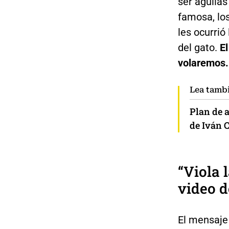
ser águilas
famosa, los
les ocurrió
del gato.
El
volaremos. 
Lea tamb
Plan de a
de Iván 
“Viola 
video d
El mensaje