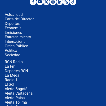
Fuerte temblor en Colombia hoy:
evacúan edificios y reportan daños
en Pereira, Armenia y Medellín
Actualidad
Carta del Director
Fuerte terremoto en Colombia se
Deportes
registró hoy 10 de agosto; sacudida
Economía
se sintió en varias ciudades
Emisiones
Entretenimiento
Internacional
🔴 EN VIVO | Noticiero La FM con
Orden Público
Juan Lozano - 10 de agosto de 2026
Política
Sociedad
RCN Radio
¿Por qué trasladaron desde Itagüí a
La Fm
jefes criminales ligados a la Paz
Total de Petro?: Las razones que
Deportes RCN
motivaron la decisión
La Mega
Radio 1
El Sol
Alerta Bogotá
Alerta Cartagena
Alerta Paisa
Alerta Tolima