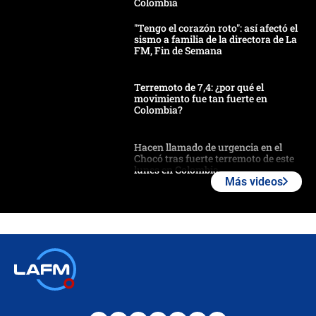
Colombia
"Tengo el corazón roto": así afectó el
sismo a familia de la directora de La
FM, Fin de Semana
Terremoto de 7,4: ¿por qué el
movimiento fue tan fuerte en
Colombia?
Hacen llamado de urgencia en el
Chocó tras fuerte terremoto de este
lunes en Colombia
Más videos
Estas fueron las medidas que activó
la UNGRD tras el fuerte terremoto de
7,4 hoy en Colombia
Terremoto en Cali: colapsó edificio
de tres pisos y rescataron a una
niña entre los escombros