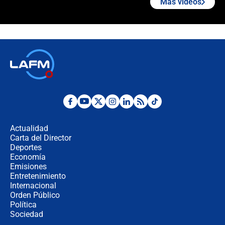
Más videos
¿La posesión de Abelardo De la
Espriella en Cali inicia la
descentralización en Colombia? Esto
respondió el alcalde Eder
Así será la posesión de Abelardo de
la Espriella este 7 de agosto:
cronograma oficial y detalles clave
Desde dermatitis hasta infecciones:
los riesgos de usar cascos de motos
de aplicaciones de transporte
Actualidad
Carta del Director
¿Cómo comprar dólares desde el
Deportes
celular? Requisitos, pasos y
Economía
recomendaciones
Emisiones
Entretenimiento
Internacional
Las seis de las 6 con Juan Lozano |
Orden Público
jueves 6 de agosto de 2026
Política
Sociedad