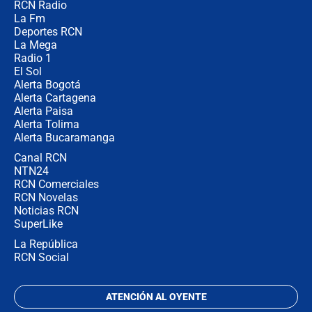
RCN Radio
Posesión de Abelardo De La Espriella
La Fm
en Cali: ¿qué pasará con los
congresistas del Pacto Histórico que
Deportes RCN
no asistirán?
La Mega
Radio 1
El Sol
Alerta Bogotá
Alerta Cartagena
Alerta Paisa
Alerta Tolima
Alerta Bucaramanga
Canal RCN
NTN24
RCN Comerciales
RCN Novelas
Noticias RCN
SuperLike
La República
RCN Social
ATENCIÓN AL OYENTE