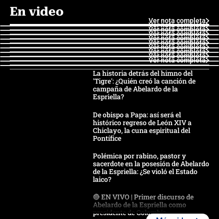
En video
Ver nota completa
Ver nota completa
Ver nota completa
Ver nota completa
Ver nota completa
Ver nota completa
Ver nota completa
Ver nota completa
Ver nota completa
Ver nota completa
La historia detrás del himno del
'Tigre': ¿Quién creó la canción de
campaña de Abelardo de la
Espriella?
De obispo a Papa: así será el
histórico regreso de León XIV a
Chiclayo, la cuna espiritual del
Pontífice
Polémica por rabino, pastor y
sacerdote en la posesión de Abelardo
de la Espriella: ¿Se violó el Estado
laico?
🔴 EN VIVO | Primer discurso de
Abelardo de la Espriella como
presidente de Colombia