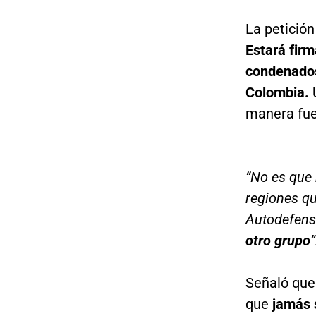
La petición
Estará fir
condenados
Colombia.
U
manera fue
“No es que 
regiones qu
Autodefens
otro grupo
”
Señaló que 
que
jamás s