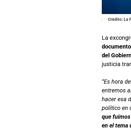
Crédito: La
La excongr
documento 
del Gobiern
justicia tra
“Es hora de
entremos al
hacer esa d
político en
que fuimos 
en el tema d