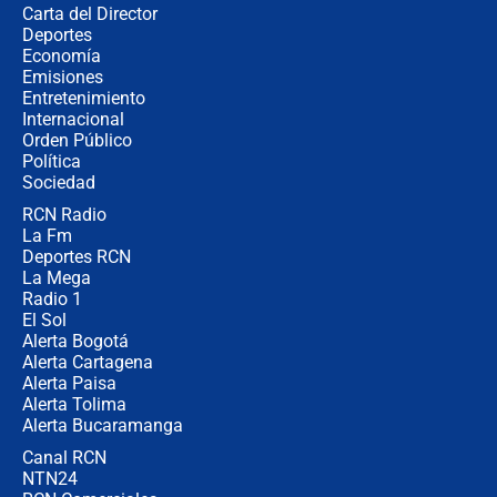
Carta del Director
🔴 EN VIVO | Noticiero La FM con
Deportes
Juan Lozano - 6 de agosto de 2026
Economía
Emisiones
Entretenimiento
Internacional
¿Por qué De la Espriella gobernará
Orden Público
desde Barranquilla? Experto explica
Política
la razón
Sociedad
RCN Radio
Estratega de Abelardo de la Espriella
La Fm
revela cómo venció a la “casta
política” en campaña: “Estaba
Deportes RCN
completamente seguro”
La Mega
Radio 1
El Sol
Alerta Bogotá
Alerta Cartagena
Alerta Paisa
Alerta Tolima
Alerta Bucaramanga
Canal RCN
NTN24