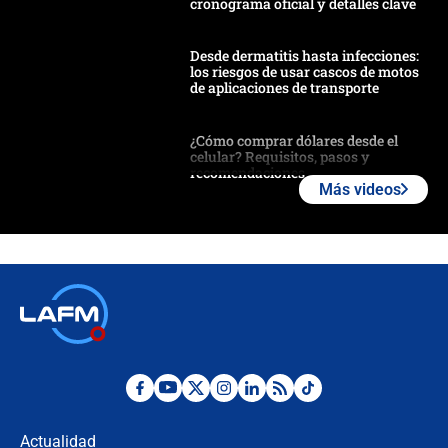
cronograma oficial y detalles clave
Desde dermatitis hasta infecciones:
los riesgos de usar cascos de motos
de aplicaciones de transporte
¿Cómo comprar dólares desde el
celular? Requisitos, pasos y
recomendaciones
Más videos
Las seis de las 6 con Juan Lozano |
jueves 6 de agosto de 2026
Posesión de Abelardo De La Espriella
en Cali: ¿qué pasará con los
congresistas del Pacto Histórico que
no asistirán?
Álvaro Uribe asistirá a la posesión y
crece el pulso por la elección del
contralor
Actualidad