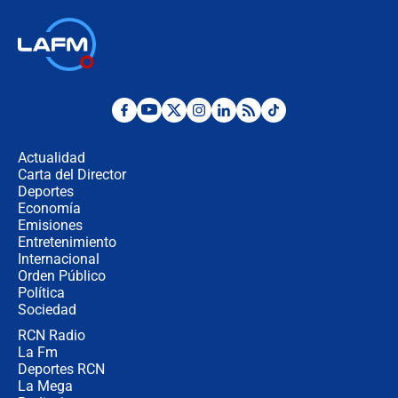
respondió el alcalde Eder
Así será la posesión de Abelardo de
la Espriella este 7 de agosto:
cronograma oficial y detalles clave
Desde dermatitis hasta infecciones:
los riesgos de usar cascos de motos
de aplicaciones de transporte
Actualidad
Carta del Director
¿Cómo comprar dólares desde el
Deportes
celular? Requisitos, pasos y
Economía
recomendaciones
Emisiones
Entretenimiento
Internacional
Las seis de las 6 con Juan Lozano |
Orden Público
jueves 6 de agosto de 2026
Política
Sociedad
RCN Radio
Posesión de Abelardo De La Espriella
La Fm
en Cali: ¿qué pasará con los
congresistas del Pacto Histórico que
Deportes RCN
no asistirán?
La Mega