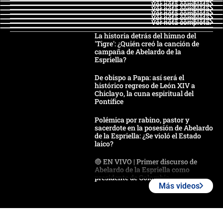
Ver nota completa
Ver nota completa
Ver nota completa
Ver nota completa
Ver nota completa
La historia detrás del himno del
'Tigre': ¿Quién creó la canción de
campaña de Abelardo de la
Espriella?
De obispo a Papa: así será el
histórico regreso de León XIV a
Chiclayo, la cuna espiritual del
Pontífice
Polémica por rabino, pastor y
sacerdote en la posesión de Abelardo
de la Espriella: ¿Se violó el Estado
laico?
🔴 EN VIVO | Primer discurso de
Abelardo de la Espriella como
presidente de Colombia
Más videos
¿La posesión de Abelardo De la
Espriella en Cali inicia la
descentralización en Colombia? Esto