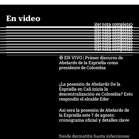
En video
Ver nota completa
Ver nota completa
Ver nota completa
Ver nota completa
Ver nota completa
Ver nota completa
Ver nota completa
Ver nota completa
Ver nota completa
Ver nota completa
🔴 EN VIVO | Primer discurso de
Abelardo de la Espriella como
presidente de Colombia
¿La posesión de Abelardo De la
Espriella en Cali inicia la
descentralización en Colombia? Esto
respondió el alcalde Eder
Así será la posesión de Abelardo de
la Espriella este 7 de agosto:
cronograma oficial y detalles clave
Desde dermatitis hasta infecciones: