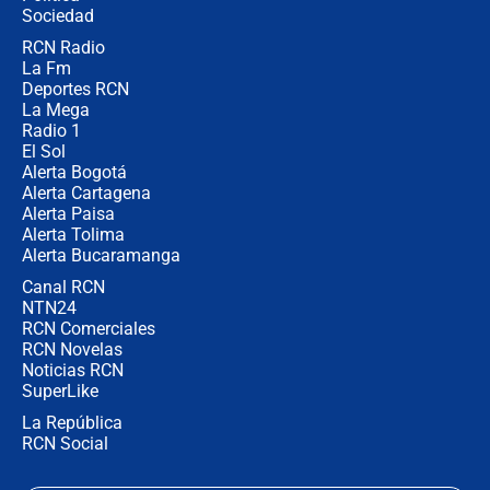
Sociedad
RCN Radio
¿Por qué De la Espriella gobernará
La Fm
desde Barranquilla? Experto explica
la razón
Deportes RCN
La Mega
Radio 1
El Sol
Alerta Bogotá
Alerta Cartagena
Alerta Paisa
Alerta Tolima
Alerta Bucaramanga
Canal RCN
NTN24
RCN Comerciales
RCN Novelas
Noticias RCN
SuperLike
La República
RCN Social