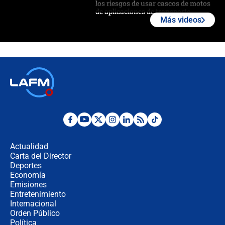
los riesgos de usar cascos de motos
de aplicaciones de transporte
Más videos
¿Cómo comprar dólares desde el
celular? Requisitos, pasos y
recomendaciones
Las seis de las 6 con Juan Lozano |
jueves 6 de agosto de 2026
Posesión de Abelardo De La Espriella
en Cali: ¿qué pasará con los
congresistas del Pacto Histórico que
Actualidad
no asistirán?
Carta del Director
Álvaro Uribe asistirá a la posesión y
Deportes
crece el pulso por la elección del
Economía
contralor
Emisiones
Entretenimiento
Internacional
🔴 EN VIVO | Noticiero La FM con
Orden Público
Juan Lozano - 6 de agosto de 2026
Política