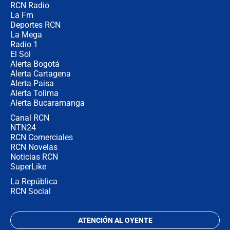
RCN Radio
Posesión de Abelardo De La Espriella
La Fm
en Cali: ¿qué pasará con los
congresistas del Pacto Histórico que
Deportes RCN
no asistirán?
La Mega
Radio 1
El Sol
Alerta Bogotá
Alerta Cartagena
Alerta Paisa
Alerta Tolima
Alerta Bucaramanga
Canal RCN
NTN24
RCN Comerciales
RCN Novelas
Noticias RCN
SuperLike
La República
RCN Social
ATENCIÓN AL OYENTE