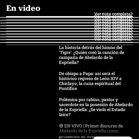
En video
Ver nota completa
Ver nota completa
Ver nota completa
Ver nota completa
Ver nota completa
Ver nota completa
Ver nota completa
Ver nota completa
Ver nota completa
Ver nota completa
La historia detrás del himno del
'Tigre': ¿Quién creó la canción de
campaña de Abelardo de la
Espriella?
De obispo a Papa: así será el
histórico regreso de León XIV a
Chiclayo, la cuna espiritual del
Pontífice
Polémica por rabino, pastor y
sacerdote en la posesión de Abelardo
de la Espriella: ¿Se violó el Estado
laico?
🔴 EN VIVO | Primer discurso de
Abelardo de la Espriella como
presidente de Colombia