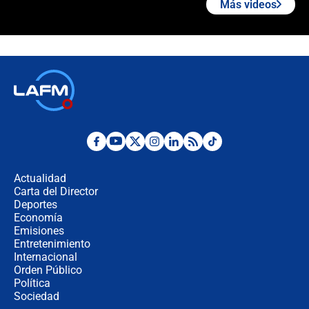
Más videos
¿La posesión de Abelardo De la
Espriella en Cali inicia la
descentralización en Colombia? Esto
respondió el alcalde Eder
Así será la posesión de Abelardo de
la Espriella este 7 de agosto:
cronograma oficial y detalles clave
Desde dermatitis hasta infecciones:
los riesgos de usar cascos de motos
de aplicaciones de transporte
Actualidad
Carta del Director
¿Cómo comprar dólares desde el
Deportes
celular? Requisitos, pasos y
Economía
recomendaciones
Emisiones
Entretenimiento
Internacional
Las seis de las 6 con Juan Lozano |
Orden Público
jueves 6 de agosto de 2026
Política
Sociedad