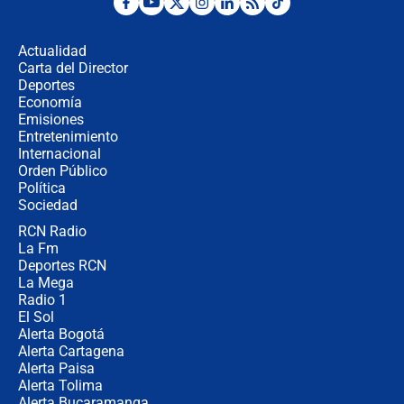
Posesión de Abelardo De La Espriella
en Cali: ¿qué pasará con los
congresistas del Pacto Histórico que
Actualidad
no asistirán?
Carta del Director
Álvaro Uribe asistirá a la posesión y
Deportes
crece el pulso por la elección del
Economía
contralor
Emisiones
Entretenimiento
Internacional
🔴 EN VIVO | Noticiero La FM con
Orden Público
Juan Lozano - 6 de agosto de 2026
Política
Sociedad
RCN Radio
¿Por qué De la Espriella gobernará
La Fm
desde Barranquilla? Experto explica
la razón
Deportes RCN
La Mega
Radio 1
El Sol
Alerta Bogotá
Alerta Cartagena
Alerta Paisa
Alerta Tolima
Alerta Bucaramanga