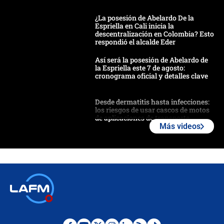
¿La posesión de Abelardo De la
Espriella en Cali inicia la
descentralización en Colombia? Esto
respondió el alcalde Eder
Así será la posesión de Abelardo de
la Espriella este 7 de agosto:
cronograma oficial y detalles clave
Desde dermatitis hasta infecciones:
los riesgos de usar cascos de motos
de aplicaciones de transporte
Más videos
¿Cómo comprar dólares desde el
celular? Requisitos, pasos y
recomendaciones
Las seis de las 6 con Juan Lozano |
jueves 6 de agosto de 2026