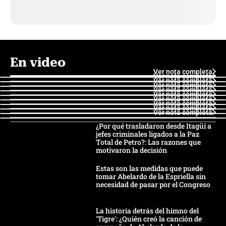
En video
Ver nota completa
Ver nota completa
Ver nota completa
Ver nota completa
Ver nota completa
Ver nota completa
Ver nota completa
Ver nota completa
Ver nota completa
Ver nota completa
¿Por qué trasladaron desde Itagüí a
jefes criminales ligados a la Paz
Total de Petro?: Las razones que
motivaron la decisión
Estas son las medidas que puede
tomar Abelardo de la Espriella sin
necesidad de pasar por el Congreso
La historia detrás del himno del
'Tigre': ¿Quién creó la canción de