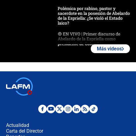
Polémica por rabino, pastor y
sacerdote en la posesión de Abelardo
de la Espriella: ¿Se violó el Estado
laico?
🔴 EN VIVO | Primer discurso de
Abelardo de la Espriella como
presidente de Colombia
Más videos
¿La posesión de Abelardo De la
Espriella en Cali inicia la
descentralización en Colombia? Esto
respondió el alcalde Eder
Así será la posesión de Abelardo de
la Espriella este 7 de agosto:
cronograma oficial y detalles clave
Desde dermatitis hasta infecciones:
los riesgos de usar cascos de motos
de aplicaciones de transporte
Actualidad
Carta del Director