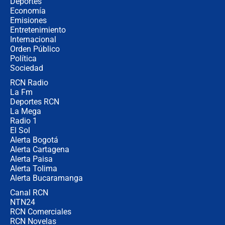
¿Cómo comprar dólares desde el
Deportes
celular? Requisitos, pasos y
Economía
recomendaciones
Emisiones
Entretenimiento
Internacional
Las seis de las 6 con Juan Lozano |
Orden Público
jueves 6 de agosto de 2026
Política
Sociedad
RCN Radio
Posesión de Abelardo De La Espriella
La Fm
en Cali: ¿qué pasará con los
congresistas del Pacto Histórico que
Deportes RCN
no asistirán?
La Mega
Radio 1
El Sol
Alerta Bogotá
Alerta Cartagena
Alerta Paisa
Alerta Tolima
Alerta Bucaramanga
Canal RCN
NTN24
RCN Comerciales
RCN Novelas