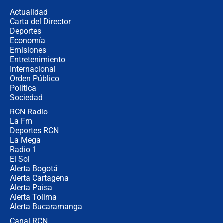
congresistas del Pacto Histórico que
Actualidad
no asistirán?
Carta del Director
Álvaro Uribe asistirá a la posesión y
Deportes
crece el pulso por la elección del
Economía
contralor
Emisiones
Entretenimiento
Internacional
🔴 EN VIVO | Noticiero La FM con
Orden Público
Juan Lozano - 6 de agosto de 2026
Política
Sociedad
RCN Radio
¿Por qué De la Espriella gobernará
La Fm
desde Barranquilla? Experto explica
la razón
Deportes RCN
La Mega
Radio 1
El Sol
Alerta Bogotá
Alerta Cartagena
Alerta Paisa
Alerta Tolima
Alerta Bucaramanga
Canal RCN