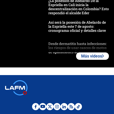
¿La posesión de Abelardo De la
Espriella en Cali inicia la
descentralización en Colombia? Esto
respondió el alcalde Eder
Así será la posesión de Abelardo de
la Espriella este 7 de agosto:
cronograma oficial y detalles clave
Desde dermatitis hasta infecciones:
los riesgos de usar cascos de motos
de aplicaciones de transporte
Más videos
¿Cómo comprar dólares desde el
celular? Requisitos, pasos y
recomendaciones
Las seis de las 6 con Juan Lozano |
jueves 6 de agosto de 2026
Posesión de Abelardo De La Espriella
en Cali: ¿qué pasará con los