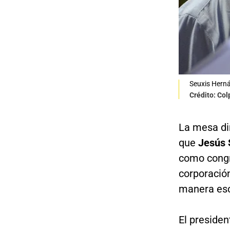
Seuxis Herná
Crédito: Co
La mesa di
que
Jesús S
como congre
corporació
manera esc
El preside