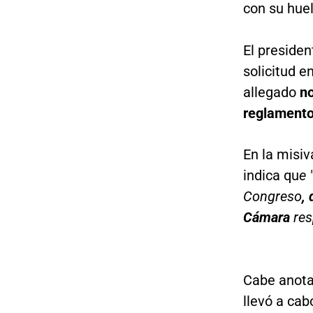
con su huel
El preside
solicitud 
allegado
no
reglamento
En la misiva
indica qu
e 
Congreso
,
Cámara
res
Cabe anot
llevó a cab