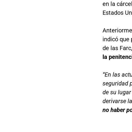
en la cárce
Estados Uni
Anteriormen
indicó que 
de las Farc
la penitenc
“En las act
seguridad 
de su lugar
derivarse 
no haber p