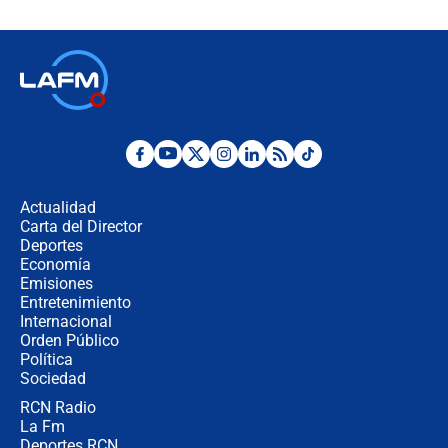
celular? Requisitos, pasos y
recomendaciones
Las seis de las 6 con Juan Lozano |
jueves 6 de agosto de 2026
Posesión de Abelardo De La Espriella
en Cali: ¿qué pasará con los
congresistas del Pacto Histórico que
Actualidad
no asistirán?
Carta del Director
Álvaro Uribe asistirá a la posesión y
Deportes
crece el pulso por la elección del
Economía
contralor
Emisiones
Entretenimiento
Internacional
🔴 EN VIVO | Noticiero La FM con
Orden Público
Juan Lozano - 6 de agosto de 2026
Política
Sociedad
RCN Radio
¿Por qué De la Espriella gobernará
La Fm
desde Barranquilla? Experto explica
la razón
Deportes RCN