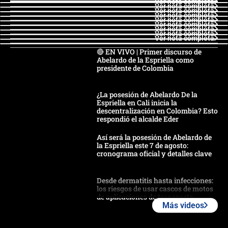
Ver nota completa
Ver nota completa
Ver nota completa
Ver nota completa
Ver nota completa
Ver nota completa
Ver nota completa
Ver nota completa
Ver nota completa
🔴 EN VIVO | Primer discurso de
Abelardo de la Espriella como
presidente de Colombia
¿La posesión de Abelardo De la
Espriella en Cali inicia la
descentralización en Colombia? Esto
respondió el alcalde Eder
Así será la posesión de Abelardo de
la Espriella este 7 de agosto:
cronograma oficial y detalles clave
Desde dermatitis hasta infecciones:
los riesgos de usar cascos de motos
de aplicaciones de transporte
Más videos
¿Cómo comprar dólares desde el