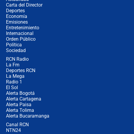
Carta del Director
¿Cómo comprar dólares desde el
Deportes
celular? Requisitos, pasos y
Economía
recomendaciones
Emisiones
Entretenimiento
Internacional
Las seis de las 6 con Juan Lozano |
Orden Público
jueves 6 de agosto de 2026
Política
Sociedad
RCN Radio
Posesión de Abelardo De La Espriella
La Fm
en Cali: ¿qué pasará con los
congresistas del Pacto Histórico que
Deportes RCN
no asistirán?
La Mega
Radio 1
El Sol
Alerta Bogotá
Alerta Cartagena
Alerta Paisa
Alerta Tolima
Alerta Bucaramanga
Canal RCN
NTN24