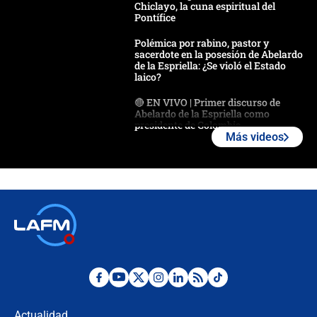
Chiclayo, la cuna espiritual del
Pontífice
Polémica por rabino, pastor y
sacerdote en la posesión de Abelardo
de la Espriella: ¿Se violó el Estado
laico?
🔴 EN VIVO | Primer discurso de
Abelardo de la Espriella como
presidente de Colombia
Más videos
¿La posesión de Abelardo De la
Espriella en Cali inicia la
descentralización en Colombia? Esto
respondió el alcalde Eder
Así será la posesión de Abelardo de
la Espriella este 7 de agosto:
cronograma oficial y detalles clave
Desde dermatitis hasta infecciones:
los riesgos de usar cascos de motos
de aplicaciones de transporte
Actualidad