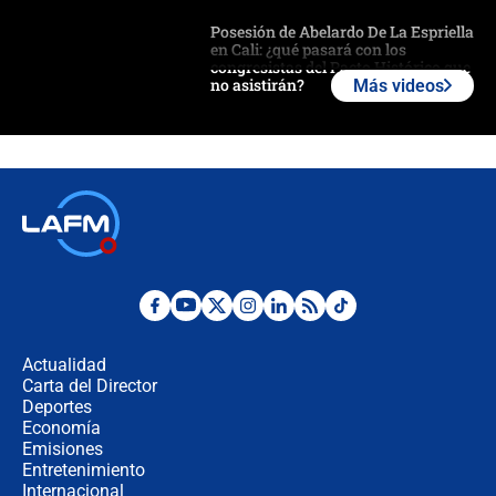
Posesión de Abelardo De La Espriella
en Cali: ¿qué pasará con los
congresistas del Pacto Histórico que
no asistirán?
Más videos
Álvaro Uribe asistirá a la posesión y
crece el pulso por la elección del
contralor
🔴 EN VIVO | Noticiero La FM con
Juan Lozano - 6 de agosto de 2026
¿Por qué De la Espriella gobernará
desde Barranquilla? Experto explica
la razón
Actualidad
Carta del Director
Estratega de Abelardo de la Espriella
Deportes
revela cómo venció a la “casta
Economía
política” en campaña: “Estaba
Emisiones
completamente seguro”
Entretenimiento
Internacional