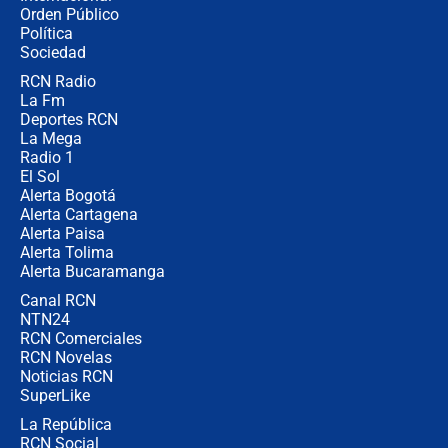
Alias ‘Calarcá’ habría pagado $60
Orden Público
millones al mes a un supuesto
Política
coronel para filtrar información del
Ejército
Sociedad
RCN Radio
Las razones para escoger al nuevo
La Fm
director de la Policía
Deportes RCN
La Mega
Radio 1
El Sol
Alerta Bogotá
Alerta Cartagena
Alerta Paisa
Alerta Tolima
Alerta Bucaramanga
Canal RCN
NTN24
RCN Comerciales
RCN Novelas
Noticias RCN
SuperLike
La República
RCN Social