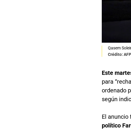
Qasem Soleim
Crédito: AF
Este marte
para “rech
ordenado p
según indic
El anuncio 
político Fa