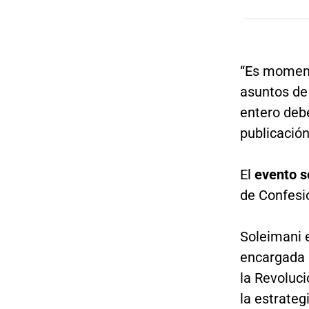
“Es momento
asuntos de
entero debe
publicación
El
evento se
de Confesi
Soleimani e
encargada 
la Revolució
la estrateg