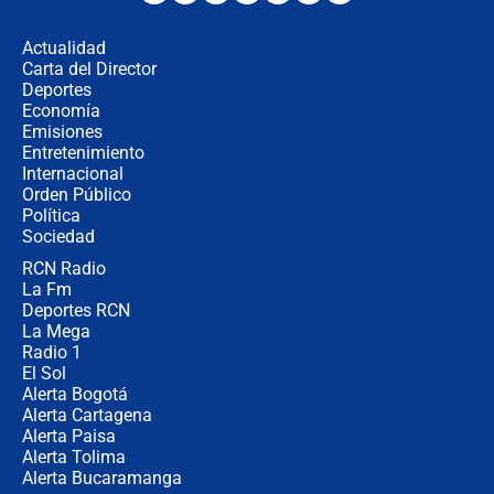
desde Barranquilla? Experto explica
la razón
Actualidad
Carta del Director
Estratega de Abelardo de la Espriella
Deportes
revela cómo venció a la “casta
Economía
política” en campaña: “Estaba
Emisiones
completamente seguro”
Entretenimiento
Internacional
Alias ‘Calarcá’ habría pagado $60
Orden Público
millones al mes a un supuesto
Política
coronel para filtrar información del
Ejército
Sociedad
RCN Radio
Las razones para escoger al nuevo
La Fm
director de la Policía
Deportes RCN
La Mega
Radio 1
El Sol
Alerta Bogotá
Alerta Cartagena
Alerta Paisa
Alerta Tolima
Alerta Bucaramanga