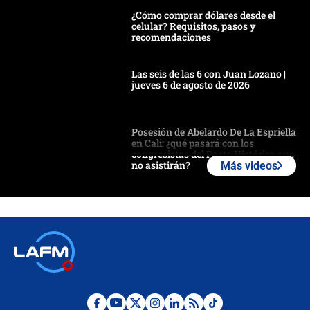
¿Cómo comprar dólares desde el
celular? Requisitos, pasos y
recomendaciones
Las seis de las 6 con Juan Lozano |
jueves 6 de agosto de 2026
Posesión de Abelardo De La Espriella
en Cali: ¿qué pasará con los
congresistas del Pacto Histórico que
no asistirán?
Más videos
Álvaro Uribe asistirá a la posesión y
crece el pulso por la elección del
contralor
🔴 EN VIVO | Noticiero La FM con
Juan Lozano - 6 de agosto de 2026
¿Por qué De la Espriella gobernará