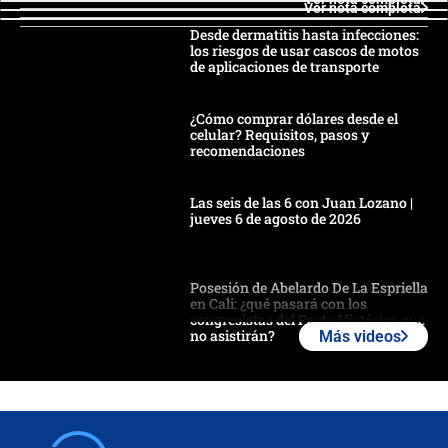
Ver nota completa
Desde dermatitis hasta infecciones:
los riesgos de usar cascos de motos
de aplicaciones de transporte
¿Cómo comprar dólares desde el
celular? Requisitos, pasos y
recomendaciones
Las seis de las 6 con Juan Lozano |
jueves 6 de agosto de 2026
Posesión de Abelardo De La Espriella
en Cali: ¿qué pasará con los
congresistas del Pacto Histórico que
no asistirán?
Más videos
Álvaro Uribe asistirá a la posesión y
crece el pulso por la elección del
contralor