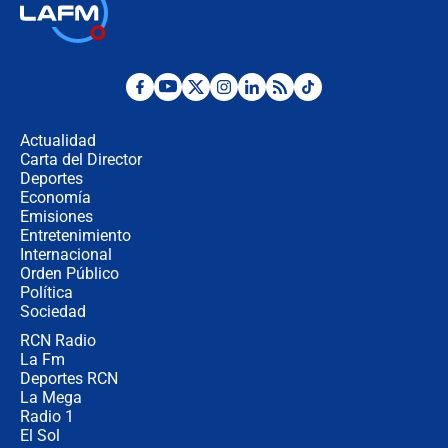
🔴 EN VIVO | Noticiero La FM con
Juan Lozano - 6 de agosto de 2026
¿Por qué De la Espriella gobernará
desde Barranquilla? Experto explica
la razón
Actualidad
Carta del Director
Estratega de Abelardo de la Espriella
Deportes
revela cómo venció a la “casta
Economía
política” en campaña: “Estaba
Emisiones
completamente seguro”
Entretenimiento
Internacional
Alias ‘Calarcá’ habría pagado $60
Orden Público
millones al mes a un supuesto
Política
coronel para filtrar información del
Ejército
Sociedad
RCN Radio
Las razones para escoger al nuevo
La Fm
director de la Policía
Deportes RCN
La Mega
Radio 1
El Sol