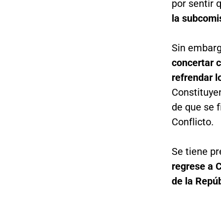
por sentir 
la subcomis
Sin embarg
concertar 
refrendar 
Constituye
de que se 
Conflicto.
Se tiene pr
regrese a C
de la Repúb