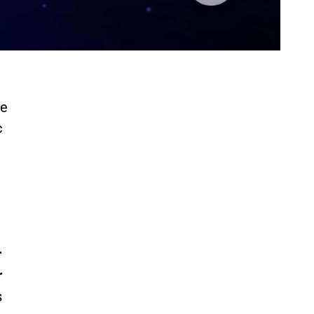
ue
c
r
r
s