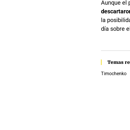
Aunque el p
descartaron
la posibil
día sobre el
Temas re
Timochenko