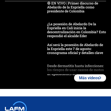
🔴 EN VIVO | Primer discurso de
Abelardo de la Espriella como
presidente de Colombia
¿La posesión de Abelardo De la
Espriella en Cali inicia la
descentralización en Colombia? Esto
respondió el alcalde Eder
Así será la posesión de Abelardo de
la Espriella este 7 de agosto:
cronograma oficial y detalles clave
Desde dermatitis hasta infecciones:
los riesgos de usar cascos de motos
de aplicaciones de transporte
Más videos
¿Cómo comprar dólares desde el
celular? Requisitos, pasos y
recomendaciones
Las seis de las 6 con Juan Lozano |