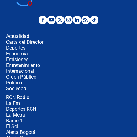
jueves 6 de agosto de 2026
Posesión de Abelardo De La Espriella
en Cali: ¿qué pasará con los
congresistas del Pacto Histórico que
Actualidad
no asistirán?
Carta del Director
Álvaro Uribe asistirá a la posesión y
Deportes
crece el pulso por la elección del
Economía
contralor
Emisiones
Entretenimiento
Internacional
🔴 EN VIVO | Noticiero La FM con
Orden Público
Juan Lozano - 6 de agosto de 2026
Política
Sociedad
RCN Radio
¿Por qué De la Espriella gobernará
La Fm
desde Barranquilla? Experto explica
la razón
Deportes RCN
La Mega
Radio 1
El Sol
Alerta Bogotá