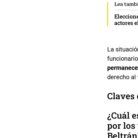
Lea tamb
Eleccion
actores e
La situaci
funcionari
permanecen
derecho al 
Claves 
¿Cuál e
por los
Beltrán