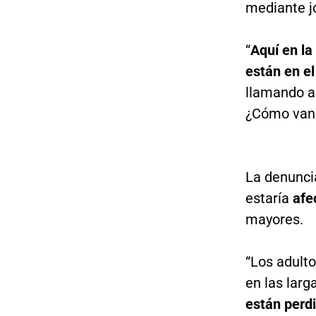
mediante jó
“
Aquí en la
están en e
llamando a 
¿Cómo van 
La denunci
estaría
afe
mayores.
“Los adult
en las larga
están perd