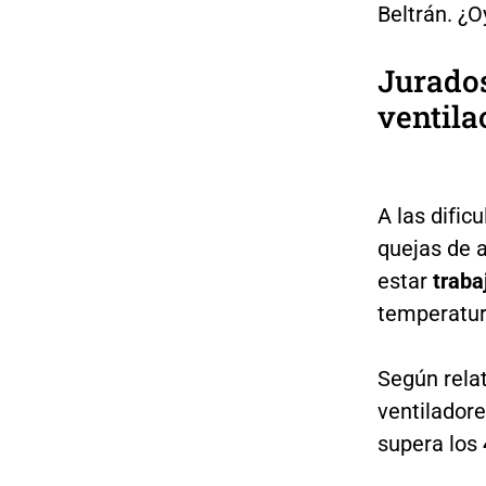
Beltrán. ¿O
Jurados
ventila
A las dific
quejas de 
estar
traba
temperatura
Según rela
ventilador
supera los