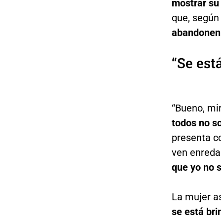
mostrar su 
que, según
abandonen e
“Se est
“Bueno, mi
todos no so
presenta c
ven enred
que yo no s
La mujer a
se está br