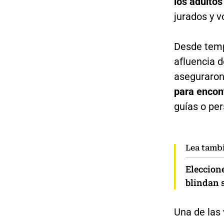
los adulto
jurados y v
Desde temp
afluencia 
aseguraro
para encon
guías o per
Lea tamb
Eleccione
blindan 
Una de las