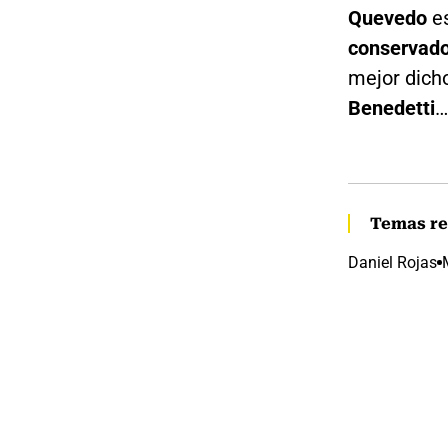
Quevedo
es
conservad
mejor dicho
Benedetti
…
Temas re
Daniel Rojas