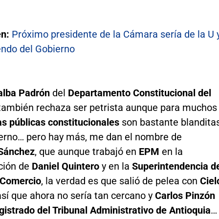
n:
Próximo presidente de la Cámara sería de la U 
endo del Gobierno
alba Padrón
del
Departamento Constitucional del
ambién rechaza ser petrista aunque para muchos
s públicas constitucionales
son bastante blandita
ierno… pero hay más, me dan el nombre de
 Sánchez
, que aunque trabajó en
EPM
en la
ción de
Daniel Quintero
y en la
Superintendencia d
y Comercio
, la verdad es que salió de pelea con
Ciel
 así que ahora no sería tan cercano y
Carlos Pinzón
istrado del Tribunal Administrativo de Antioquia
…