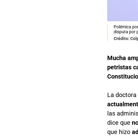
Polémica por
disputa por 
Crédito: Co
Mucha amp
petristas 
Constituci
La doctora
actualmente
las admini
dice que
no
que hizo
a