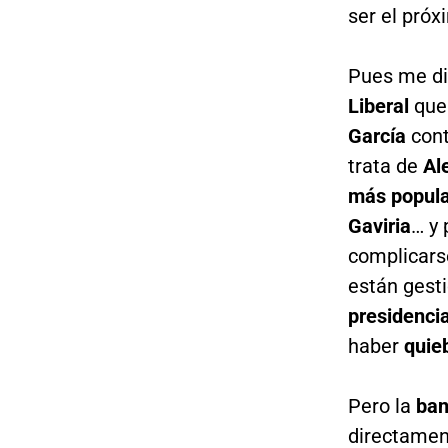
ser el pró
Pues me di
Liberal
que 
García
cont
trata de
Al
más popula
Gaviria
… y
complicars
están gest
presidencia
haber
quie
Pero la
ban
directamen