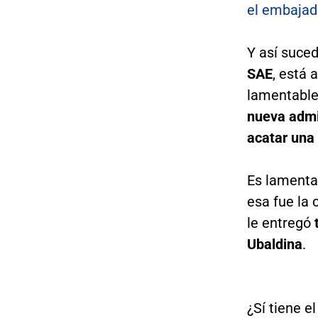
el embajad
Y así suced
SAE
, está
lamentablem
nueva admi
acatar una 
Es lamenta
esa fue la
le entregó
Ubaldina
.
¿Sí tiene e