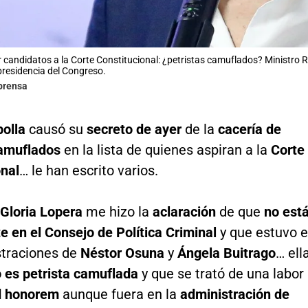
 candidatos a la Corte Constitucional: ¿petristas camuflados? Ministro 
presidencia del Congreso.
lprensa
olla
causó su
secreto de ayer
de la
cacería de
camuflados
en la lista de quienes aspiran a la
Corte
onal
… le han escrito varios.
Gloria Lopera
me hizo la
aclaración
de que
no est
 en el Consejo de Política Criminal
y que estuvo 
straciones de
Néstor Osuna
y
Ángela Buitrago
… ell
 es petrista camuflada
y que se trató de una labor
d honorem
aunque fuera en la
administración de