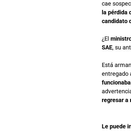
cae sospec
la pérdida 
candidato 
¿El
ministr
SAE
, su an
Está arma
entregado 
funcionaba
advertenci
regresar a
Le puede i