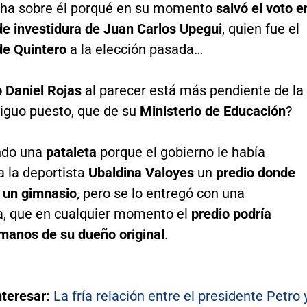
ha sobre él porqué en su momento
salvó el voto e
de investidura de Juan Carlos Upegui
, quien fue el
de Quintero
a la elección pasada…
o Daniel Rojas
al parecer está más pendiente de la
tiguo puesto, que de su
Ministerio de Educación
?
ndo una
pataleta
porque el gobierno le había
a la deportista
Ubaldina Valoyes
un
predio donde
 un gimnasio
, pero se lo entregó con una
a, que en cualquier momento el
predio podría
 manos de su dueño original
.
nteresar:
La fría relación entre el presidente Petro 