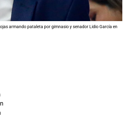
Rojas armando pataleta por gimnasio y senador Lidio García en
á
en
a