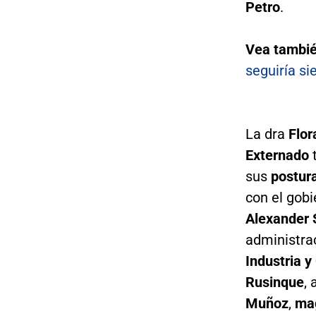
Petro
.
Vea tambié
seguiría si
La dra
Flor
Externado
t
sus
postura
con el gob
Alexander
administra
Industria 
Rusinque
,
Muñoz
,
mag