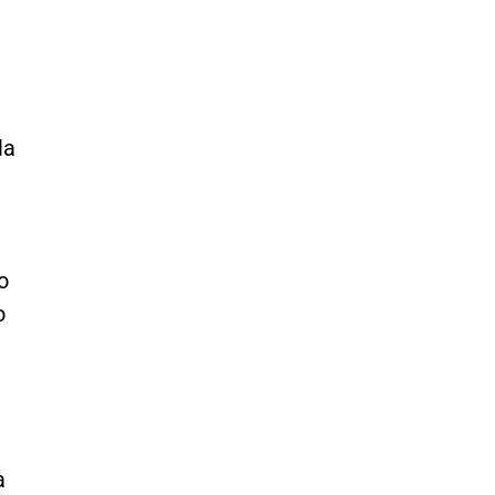
la
o
o
a