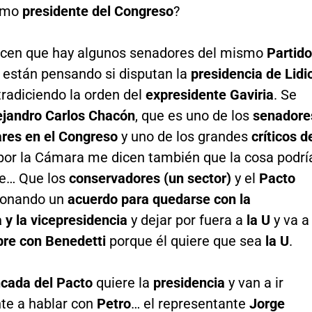
ximo
presidente del Congreso
?
cen que hay algunos senadores del mismo
Partido
están pensando si disputan la
presidencia de Lidi
radiciendo la orden del
expresidente Gaviria
. Se
ejandro Carlos Chacón
, que es uno de los
senadore
res en el Congreso
y uno de los grandes
críticos d
 por la Cámara me dicen también que la cosa podrí
e… Que los
conservadores (un sector)
y el
Pacto
ionando un
acuerdo para quedarse con la
 y la vicepresidencia
y dejar por fuera a
la U
y va a
bre con Benedetti
porque él quiere que sea
la U
.
cada del Pacto
quiere la
presidencia
y van a ir
te a hablar con
Petro
… el representante
Jorge