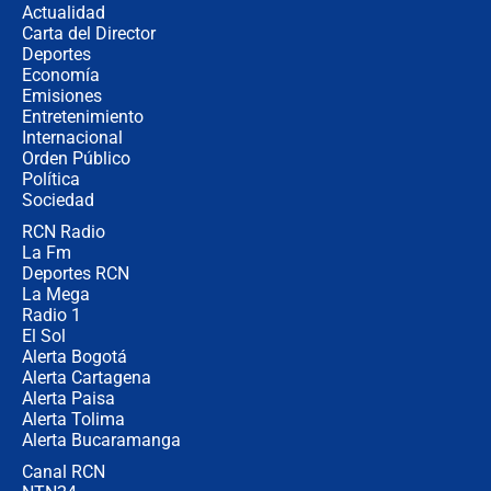
Actualidad
Carta del Director
Estratega de Abelardo de la Espriella
Deportes
revela cómo venció a la “casta
Economía
política” en campaña: “Estaba
Emisiones
completamente seguro”
Entretenimiento
Internacional
Alias ‘Calarcá’ habría pagado $60
Orden Público
millones al mes a un supuesto
Política
coronel para filtrar información del
Ejército
Sociedad
RCN Radio
Las razones para escoger al nuevo
La Fm
director de la Policía
Deportes RCN
La Mega
Radio 1
El Sol
Alerta Bogotá
Alerta Cartagena
Alerta Paisa
Alerta Tolima
Alerta Bucaramanga
Canal RCN