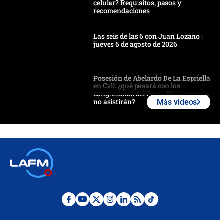
celular? Requisitos, pasos y
recomendaciones
Las seis de las 6 con Juan Lozano |
jueves 6 de agosto de 2026
Posesión de Abelardo De La Espriella
en Cali: ¿qué pasará con los
congresistas del Pacto Histórico que
no asistirán?
Más videos
Álvaro Uribe asistirá a la posesión y
crece el pulso por la elección del
contralor
🔴 EN VIVO | Noticiero La FM con
Juan Lozano - 6 de agosto de 2026
¿Por qué De la Espriella gobernará
desde Barranquilla? Experto explica
la razón