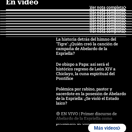
En video
Ver nota completa
Ver nota completa
Ver nota completa
Ver nota completa
Ver nota completa
Ver nota completa
Ver nota completa
Ver nota completa
Ver nota completa
Ver nota completa
La historia detrás del himno del
'Tigre': ¿Quién creó la canción de
campaña de Abelardo de la
Espriella?
De obispo a Papa: así será el
histórico regreso de León XIV a
Chiclayo, la cuna espiritual del
Pontífice
Polémica por rabino, pastor y
sacerdote en la posesión de Abelardo
de la Espriella: ¿Se violó el Estado
laico?
🔴 EN VIVO | Primer discurso de
Abelardo de la Espriella como
presidente de Colombia
Más videos