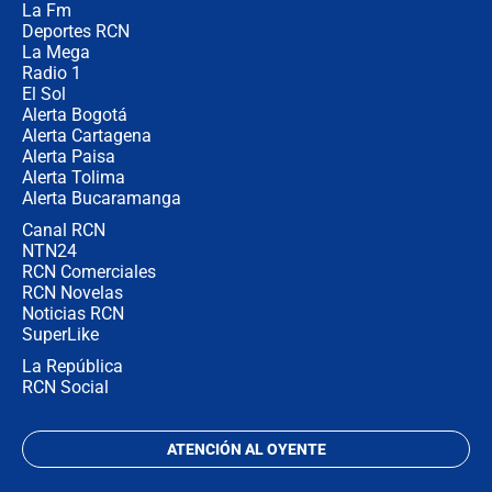
La Fm
en Cali: ¿qué pasará con los
congresistas del Pacto Histórico que
Deportes RCN
no asistirán?
La Mega
Radio 1
El Sol
Alerta Bogotá
Alerta Cartagena
Alerta Paisa
Alerta Tolima
Alerta Bucaramanga
Canal RCN
NTN24
RCN Comerciales
RCN Novelas
Noticias RCN
SuperLike
La República
RCN Social
ATENCIÓN AL OYENTE