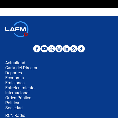
¿La posesión de Abelardo De la
Espriella en Cali inicia la
descentralización en Colombia? Esto
respondió el alcalde Eder
Así será la posesión de Abelardo de
la Espriella este 7 de agosto:
cronograma oficial y detalles clave
Desde dermatitis hasta infecciones:
los riesgos de usar cascos de motos
de aplicaciones de transporte
Actualidad
Carta del Director
¿Cómo comprar dólares desde el
Deportes
celular? Requisitos, pasos y
Economía
recomendaciones
Emisiones
Entretenimiento
Internacional
Las seis de las 6 con Juan Lozano |
Orden Público
jueves 6 de agosto de 2026
Política
Sociedad
RCN Radio
Posesión de Abelardo De La Espriella