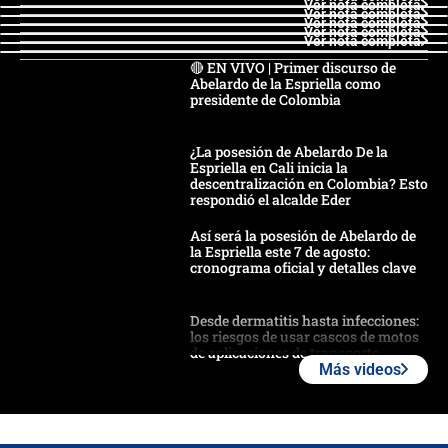
Ver nota completa
Ver nota completa
Ver nota completa
Ver nota completa
Ver nota completa
🔴 EN VIVO | Primer discurso de
Abelardo de la Espriella como
presidente de Colombia
¿La posesión de Abelardo De la
Espriella en Cali inicia la
descentralización en Colombia? Esto
respondió el alcalde Eder
Así será la posesión de Abelardo de
la Espriella este 7 de agosto:
cronograma oficial y detalles clave
Desde dermatitis hasta infecciones:
los riesgos de usar cascos de motos
de aplicaciones de transporte
Más videos
¿Cómo comprar dólares desde el
celular? Requisitos, pasos y
recomendaciones