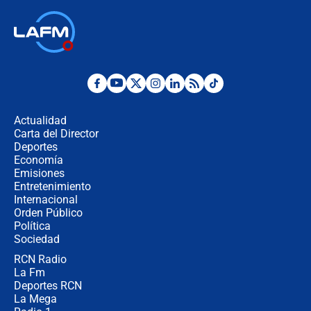
Las seis de las 6 con Juan Lozano |
jueves 6 de agosto de 2026
Posesión de Abelardo De La Espriella
en Cali: ¿qué pasará con los
congresistas del Pacto Histórico que
Actualidad
no asistirán?
Carta del Director
Álvaro Uribe asistirá a la posesión y
Deportes
crece el pulso por la elección del
Economía
contralor
Emisiones
Entretenimiento
Internacional
🔴 EN VIVO | Noticiero La FM con
Orden Público
Juan Lozano - 6 de agosto de 2026
Política
Sociedad
RCN Radio
¿Por qué De la Espriella gobernará
La Fm
desde Barranquilla? Experto explica
la razón
Deportes RCN
La Mega