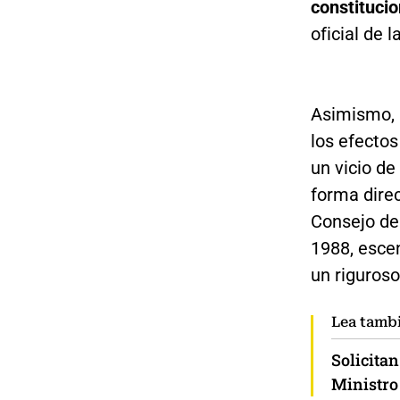
constituci
oficial de l
Asimismo, l
los efectos
un vicio d
forma dire
Consejo de 
1988, escen
un riguroso 
Lea tamb
Solicitan
Ministro