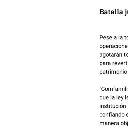
Batalla j
Pese a la t
operaciones
agotarán to
para revert
patrimonio
"Comfamilia
que la ley 
institución
confiando 
manera obj