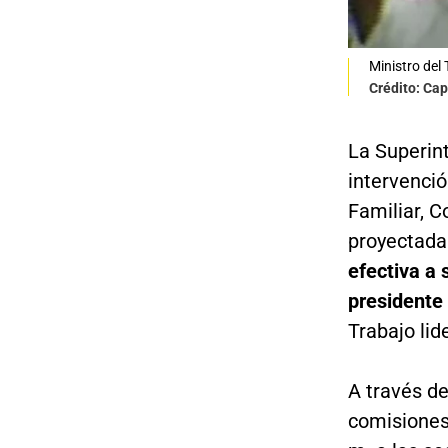
Ministro del
Crédito: Cap
La Superint
intervenci
Familiar, C
proyectada
efectiva a
presidente
Trabajo lid
A través de
comisiones 