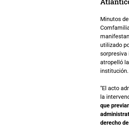
Atlántic
Minutos de
Comfamilia
manifestan
utilizado p
sorpresiva
atropelló l
institución.
"El acto ad
la interve
que previa
administra
derecho de