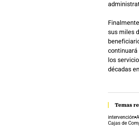
administrat
Finalmente
sus miles d
beneficiari
continuará 
los servici
décadas en 
Temas re
intervención
A
Cajas de Com