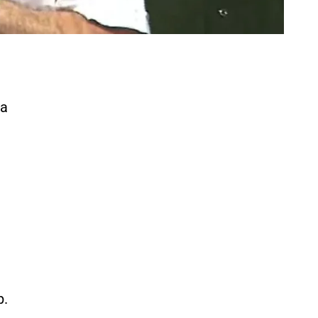
la
p.