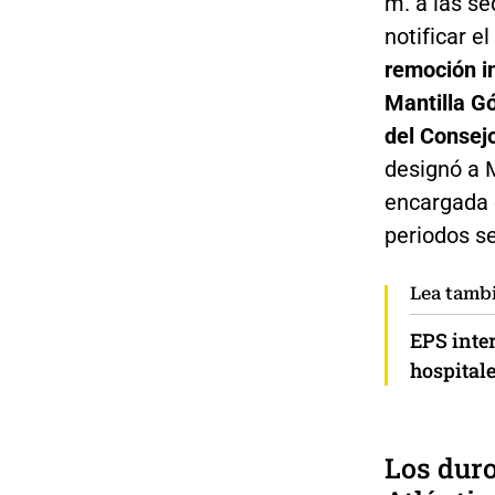
m. a las se
notificar e
remoción in
Mantilla Gó
del Consejo
designó a 
encargada d
periodos s
Lea tamb
EPS inte
hospital
Los dur