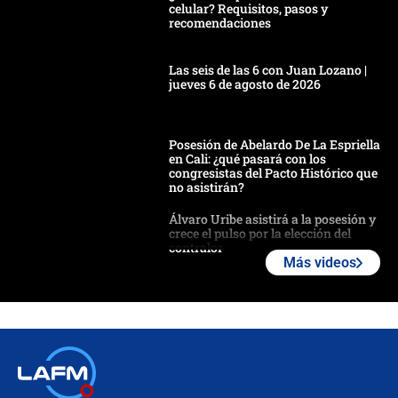
celular? Requisitos, pasos y
recomendaciones
Las seis de las 6 con Juan Lozano |
jueves 6 de agosto de 2026
Posesión de Abelardo De La Espriella
en Cali: ¿qué pasará con los
congresistas del Pacto Histórico que
no asistirán?
Álvaro Uribe asistirá a la posesión y
crece el pulso por la elección del
contralor
Más videos
🔴 EN VIVO | Noticiero La FM con
Juan Lozano - 6 de agosto de 2026
¿Por qué De la Espriella gobernará
desde Barranquilla? Experto explica
la razón