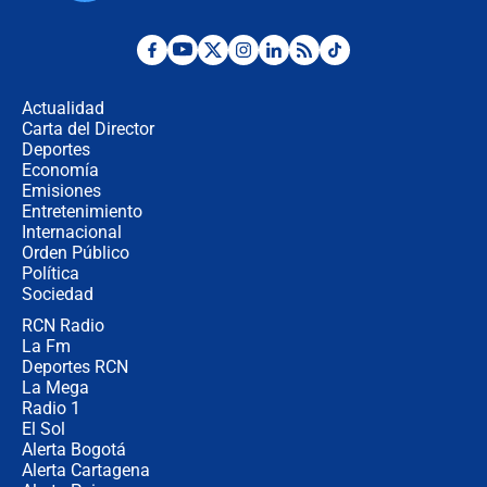
Estratega de Abelardo de la Espriella
revela cómo venció a la “casta
política” en campaña: “Estaba
Actualidad
completamente seguro”
Carta del Director
Alias ‘Calarcá’ habría pagado $60
Deportes
millones al mes a un supuesto
Economía
coronel para filtrar información del
Emisiones
Ejército
Entretenimiento
Internacional
Las razones para escoger al nuevo
Orden Público
director de la Policía
Política
Sociedad
RCN Radio
"Prohibir es la salida fácil": ¿Qué
La Fm
futuro les espera a las cabalgatas en
Colombia?
Deportes RCN
La Mega
Radio 1
El Sol
Alerta Bogotá
Alerta Cartagena