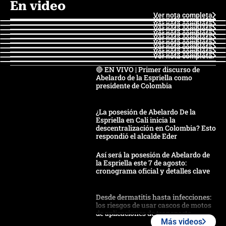
En video
Ver nota completa
Ver nota completa
Ver nota completa
Ver nota completa
Ver nota completa
Ver nota completa
Ver nota completa
Ver nota completa
Ver nota completa
Ver nota completa
🔴 EN VIVO | Primer discurso de
Abelardo de la Espriella como
presidente de Colombia
¿La posesión de Abelardo De la
Espriella en Cali inicia la
descentralización en Colombia? Esto
respondió el alcalde Eder
Así será la posesión de Abelardo de
la Espriella este 7 de agosto:
cronograma oficial y detalles clave
Desde dermatitis hasta infecciones:
los riesgos de usar cascos de motos
de aplicaciones de transporte
Más videos