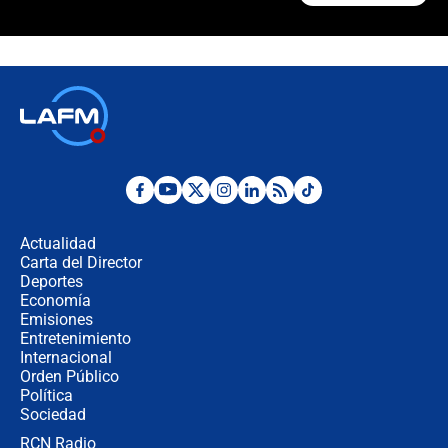
¿Cómo comprar dólares desde el
celular? Requisitos, pasos y
recomendaciones
Las seis de las 6 con Juan Lozano |
jueves 6 de agosto de 2026
Posesión de Abelardo De La Espriella
en Cali: ¿qué pasará con los
congresistas del Pacto Histórico que
Actualidad
no asistirán?
Carta del Director
Álvaro Uribe asistirá a la posesión y
Deportes
crece el pulso por la elección del
Economía
contralor
Emisiones
Entretenimiento
Internacional
🔴 EN VIVO | Noticiero La FM con
Orden Público
Juan Lozano - 6 de agosto de 2026
Política
Sociedad
RCN Radio