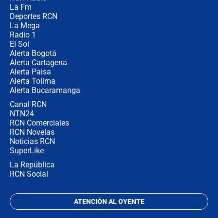
¿Por qué De la Espriella gobernará
La Fm
desde Barranquilla? Experto explica
la razón
Deportes RCN
La Mega
Radio 1
El Sol
Alerta Bogotá
Alerta Cartagena
Alerta Paisa
Alerta Tolima
Alerta Bucaramanga
Canal RCN
NTN24
RCN Comerciales
RCN Novelas
Noticias RCN
SuperLike
La República
RCN Social
ATENCIÓN AL OYENTE