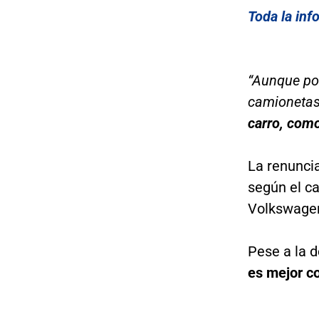
Toda la inf
“Aunque po
camionetas
carro, como
La renunci
según el c
Volkswage
Pese a la d
es mejor c