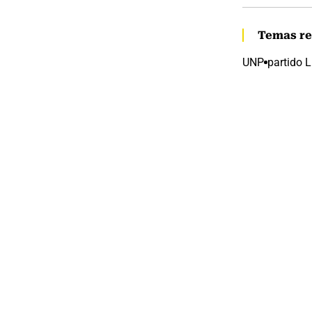
Temas re
UNP
partido L