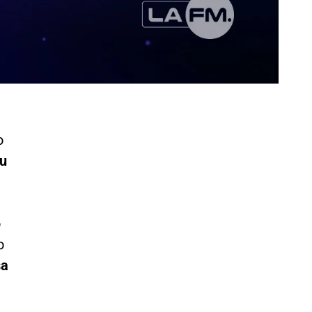
o
su
ó
o
sa