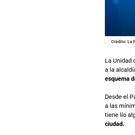
Crédito: La
La Unidad 
a la alcald
esquema de
Desde el Pa
a las míni
tiene lío a
ciudad.