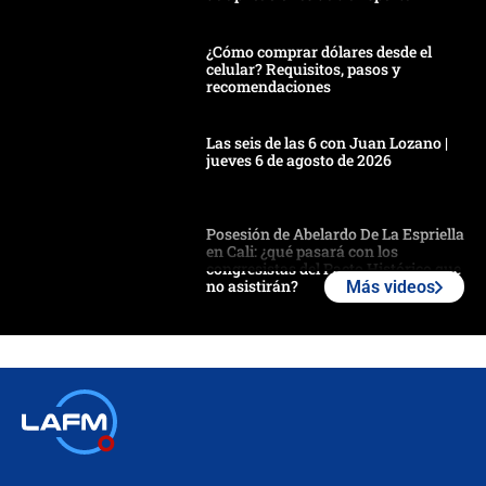
¿Cómo comprar dólares desde el
celular? Requisitos, pasos y
recomendaciones
Las seis de las 6 con Juan Lozano |
jueves 6 de agosto de 2026
Posesión de Abelardo De La Espriella
en Cali: ¿qué pasará con los
congresistas del Pacto Histórico que
no asistirán?
Más videos
Álvaro Uribe asistirá a la posesión y
crece el pulso por la elección del
contralor
🔴 EN VIVO | Noticiero La FM con
Juan Lozano - 6 de agosto de 2026