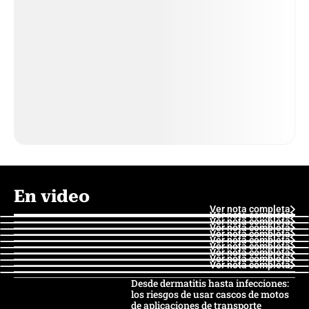
En video
Ver nota completa
Ver nota completa
Ver nota completa
Ver nota completa
Ver nota completa
Ver nota completa
Ver nota completa
Ver nota completa
Ver nota completa
Ver nota completa
Desde dermatitis hasta infecciones:
los riesgos de usar cascos de motos
de aplicaciones de transporte