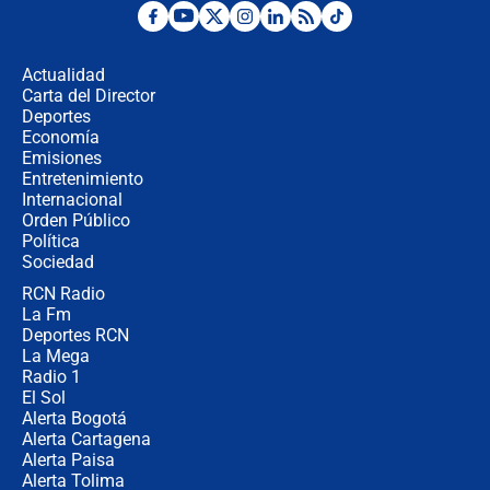
¿Por qué De la Espriella gobernará
desde Barranquilla? Experto explica
la razón
Actualidad
Carta del Director
Estratega de Abelardo de la Espriella
Deportes
revela cómo venció a la “casta
Economía
política” en campaña: “Estaba
Emisiones
completamente seguro”
Entretenimiento
Internacional
Alias ‘Calarcá’ habría pagado $60
Orden Público
millones al mes a un supuesto
Política
coronel para filtrar información del
Ejército
Sociedad
RCN Radio
Las razones para escoger al nuevo
La Fm
director de la Policía
Deportes RCN
La Mega
Radio 1
El Sol
Alerta Bogotá
Alerta Cartagena
Alerta Paisa
Alerta Tolima