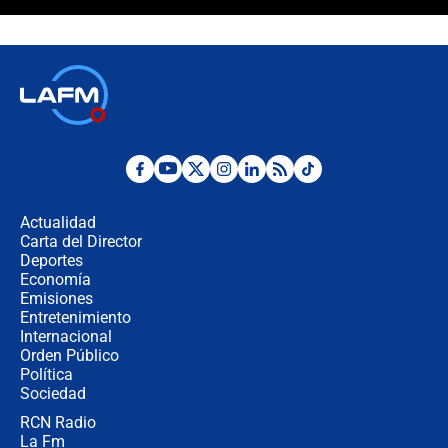
Álvaro Uribe asistirá a la posesión y
crece el pulso por la elección del
contralor
🔴 EN VIVO | Noticiero La FM con
Juan Lozano - 6 de agosto de 2026
¿Por qué De la Espriella gobernará
desde Barranquilla? Experto explica
la razón
Actualidad
Carta del Director
Estratega de Abelardo de la Espriella
Deportes
revela cómo venció a la “casta
Economía
política” en campaña: “Estaba
Emisiones
completamente seguro”
Entretenimiento
Internacional
Alias ‘Calarcá’ habría pagado $60
Orden Público
millones al mes a un supuesto
Política
coronel para filtrar información del
Ejército
Sociedad
RCN Radio
Las razones para escoger al nuevo
La Fm
director de la Policía