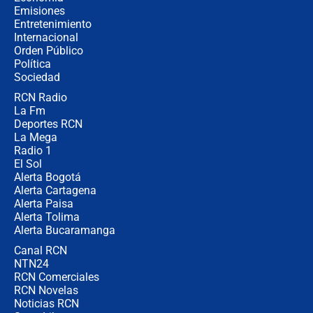
recomendaciones
Emisiones
Entretenimiento
Internacional
Las seis de las 6 con Juan Lozano |
Orden Público
jueves 6 de agosto de 2026
Política
Sociedad
RCN Radio
Posesión de Abelardo De La Espriella
La Fm
en Cali: ¿qué pasará con los
congresistas del Pacto Histórico que
Deportes RCN
no asistirán?
La Mega
Radio 1
El Sol
Alerta Bogotá
Alerta Cartagena
Alerta Paisa
Alerta Tolima
Alerta Bucaramanga
Canal RCN
NTN24
RCN Comerciales
RCN Novelas
Noticias RCN