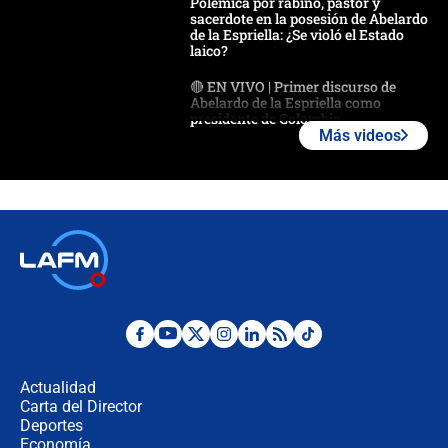
Polémica por rabino, pastor y
sacerdote en la posesión de Abelardo
de la Espriella: ¿Se violó el Estado
laico?
🔴 EN VIVO | Primer discurso de
Abelardo de la Espriella como
presidente de Colombia
Más videos
¿La posesión de Abelardo De la
Espriella en Cali inicia la
descentralización en Colombia? Esto
respondió el alcalde Eder
Así será la posesión de Abelardo de
la Espriella este 7 de agosto:
cronograma oficial y detalles clave
Desde dermatitis hasta infecciones:
los riesgos de usar cascos de motos
de aplicaciones de transporte
Actualidad
Carta del Director
¿Cómo comprar dólares desde el
Deportes
celular? Requisitos, pasos y
Economía