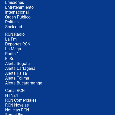
contralor
Emisiones
Entretenimiento
Internacional
🔴 EN VIVO | Noticiero La FM con
Orden Público
Juan Lozano - 6 de agosto de 2026
Política
Sociedad
RCN Radio
¿Por qué De la Espriella gobernará
La Fm
desde Barranquilla? Experto explica
la razón
Deportes RCN
La Mega
Radio 1
El Sol
Alerta Bogotá
Alerta Cartagena
Alerta Paisa
Alerta Tolima
Alerta Bucaramanga
Canal RCN
NTN24
RCN Comerciales
RCN Novelas
Noticias RCN
SuperLike