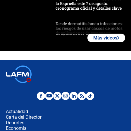
la Espriella este 7 de agosto:
cronograma oficial y detalles clave
Desde dermatitis hasta infecciones:
los riesgos de usar cascos de motos
de aplicaciones de transporte
Más videos
¿Cómo comprar dólares desde el
celular? Requisitos, pasos y
recomendaciones
Las seis de las 6 con Juan Lozano |
jueves 6 de agosto de 2026
Posesión de Abelardo De La Espriella
en Cali: ¿qué pasará con los
congresistas del Pacto Histórico que
Actualidad
no asistirán?
Carta del Director
Álvaro Uribe asistirá a la posesión y
Deportes
crece el pulso por la elección del
Economía