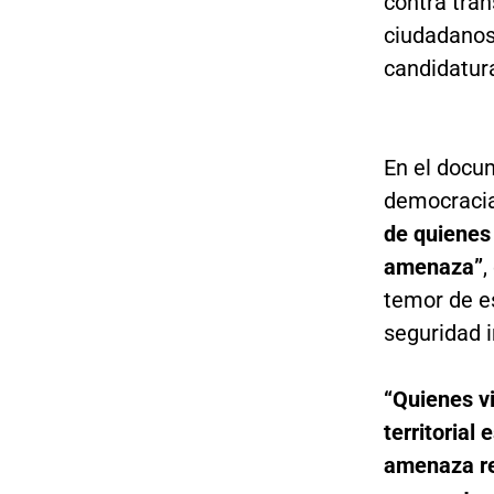
contra tran
ciudadanos
candidatur
En el docu
democraci
de quienes 
amenaza”
,
temor de es
seguridad 
“Quienes vi
territorial
amenaza rea