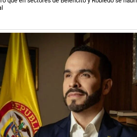
ró que en sectores de Belencito y Robledo se habrí
al