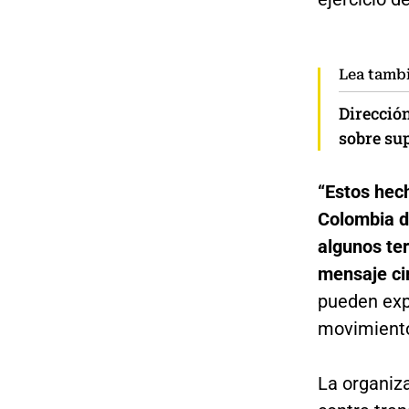
Lea tamb
Direcció
sobre sup
“Estos hec
Colombia d
algunos ter
mensaje cir
pueden expr
movimient
La organiza