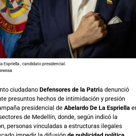
a Espriella , candidato presidencial.
lprensa
nto ciudadano
Defensores de la Patri
a denunció
te presuntos hechos de intimidación y presión
campaña presidencial de
Abelardo De La Espriella
e
sectores de Medellín, donde, según indicó la
n, personas vinculadas a estructuras ilegales
scado impedir la difusión
de publicidad política