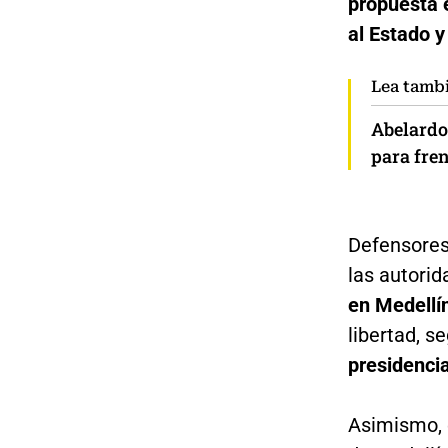
propuesta e
al Estado y
Lea tamb
Abelardo
para fre
Defensores
las autori
en Medellín
libertad, s
presidencia
Asimismo, 