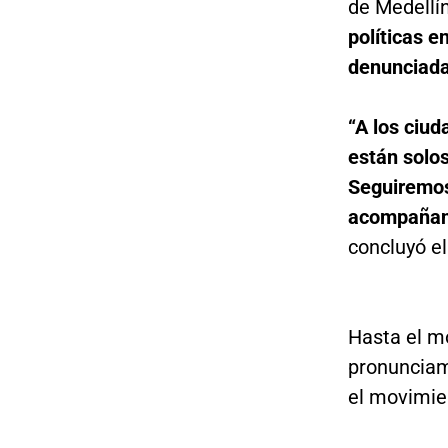
de Medellí
políticas e
denunciada
“A los ciud
están solos
Seguiremos 
acompañand
concluyó e
Hasta el m
pronunciami
el movimie