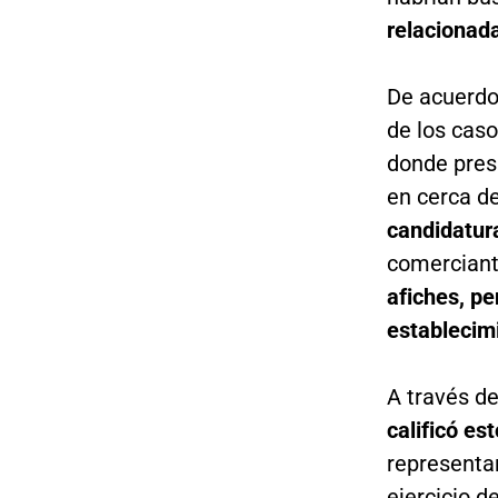
relacionada
De acuerdo
de los caso
donde presu
en cerca d
candidatura
comerciant
afiches, pe
establecim
A través d
calificó e
representan
ejercicio d