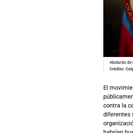
Abelardo de l
Crédito: Co
El movimie
públicamen
contra la 
diferentes 
organizació
habrían bu