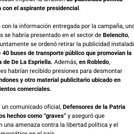
 con el aspirante presidencial
.
 con la información entregada por la campaña, un
s se habría presentado en el sector de
Belencito
,
ntamente se ordenó retirar la publicidad instalad
e
40 buses de transporte público que promovían la
 de De La Espriella.
Además,
en Robledo
,
es habrían recibido presiones para desmontar
ndones y otro material publicitario ubicado en
ientos comerciales.
e un comunicado oficial,
Defensores de la Patria
stos hechos como “graves”
y aseguró que
 una amenaza contra la libertad política y el
emocrático en el país.