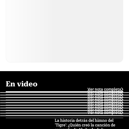
En video
Ver nota completa
Ver nota completa
Ver nota completa
Ver nota completa
Ver nota completa
Ver nota completa
Ver nota completa
Ver nota completa
Ver nota completa
Ver nota completa
La historia detrás del himno del
'Tigre': ¿Quién creó la canción de