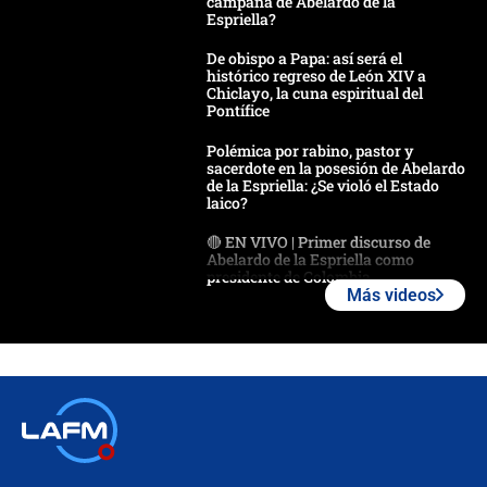
campaña de Abelardo de la
Espriella?
De obispo a Papa: así será el
histórico regreso de León XIV a
Chiclayo, la cuna espiritual del
Pontífice
Polémica por rabino, pastor y
sacerdote en la posesión de Abelardo
de la Espriella: ¿Se violó el Estado
laico?
🔴 EN VIVO | Primer discurso de
Abelardo de la Espriella como
presidente de Colombia
Más videos
¿La posesión de Abelardo De la
Espriella en Cali inicia la
descentralización en Colombia? Esto
respondió el alcalde Eder
Así será la posesión de Abelardo de
la Espriella este 7 de agosto:
cronograma oficial y detalles clave