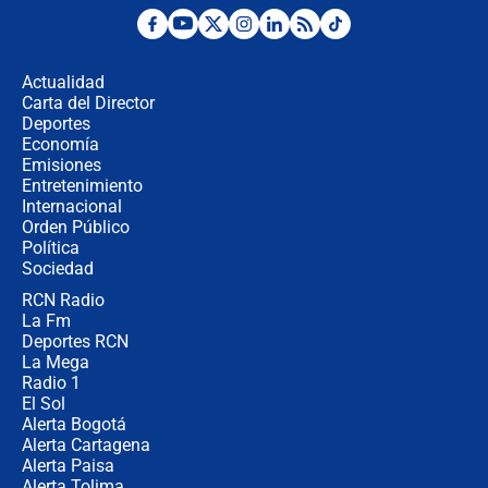
Desde dermatitis hasta infecciones:
los riesgos de usar cascos de motos
de aplicaciones de transporte
Actualidad
Carta del Director
¿Cómo comprar dólares desde el
Deportes
celular? Requisitos, pasos y
Economía
recomendaciones
Emisiones
Entretenimiento
Internacional
Las seis de las 6 con Juan Lozano |
Orden Público
jueves 6 de agosto de 2026
Política
Sociedad
RCN Radio
Posesión de Abelardo De La Espriella
La Fm
en Cali: ¿qué pasará con los
congresistas del Pacto Histórico que
Deportes RCN
no asistirán?
La Mega
Radio 1
El Sol
Alerta Bogotá
Alerta Cartagena
Alerta Paisa
Alerta Tolima