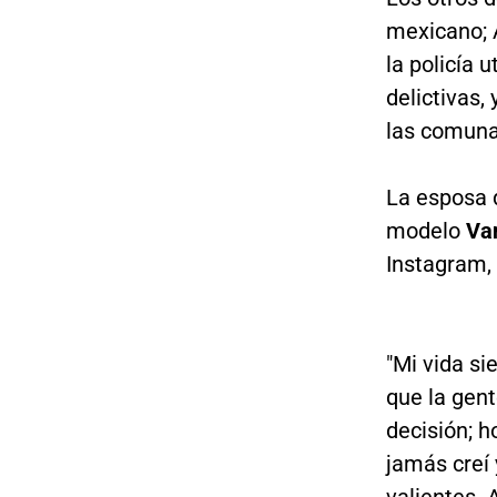
mexicano; A
la policía 
delictivas,
las comunas
La esposa d
modelo
Van
Instagram,
"Mi vida si
que la gent
decisión; h
jamás creí 
valientes.