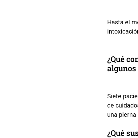
Hasta el m
intoxicació
¿Qué co
algunos
Siete paci
de cuidados
una pierna 
¿Qué sus