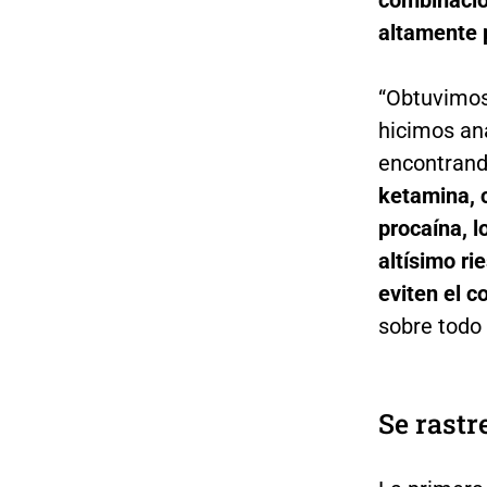
combinació
altamente 
“Obtuvimos
hicimos ana
encontrand
ketamina, 
procaína, 
altísimo ri
eviten el 
sobre todo 
Se rastr