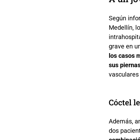
Según info
Medellín, l
intrahospit
grave en u
los casos 
sus pierna
vasculares
Cóctel le
Además, an
dos pacien