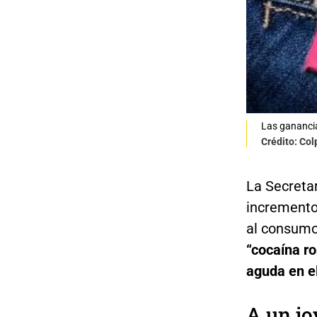
Las ganancia
Crédito: Co
La Secretar
incremento
al consumo
“cocaína ro
aguda en el
A un jo