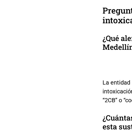
Pregunt
intoxic
¿Qué ale
Medellí
La entidad 
intoxicació
“2CB” o “co
¿Cuántas
esta sus