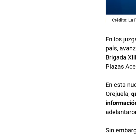
Crédito: La
En los juzg
país, avanz
Brigada XII
Plazas Ac
En esta nue
Orejuela,
q
informació
adelantaro
Sin embargo