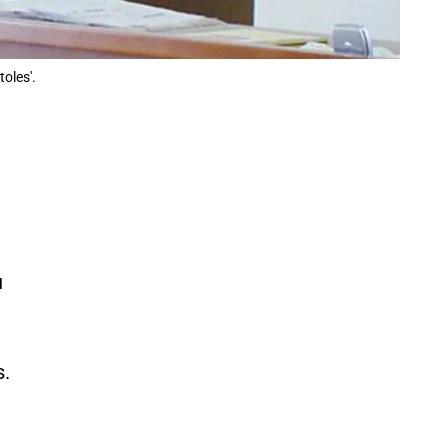
oles'.
u
s.