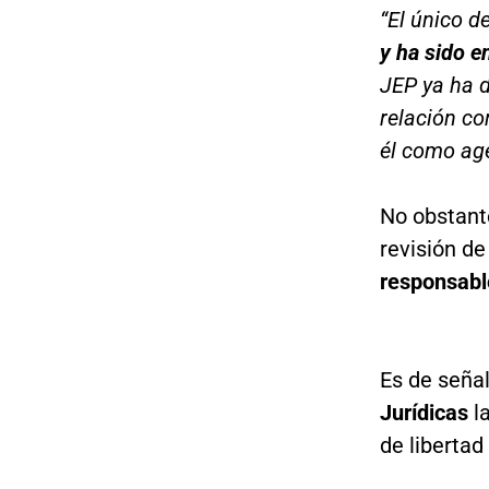
“El único de
y ha sido e
JEP ya ha d
relación co
él como age
No obstant
revisión de
responsabl
Es de señal
Jurídicas
la
de libertad 