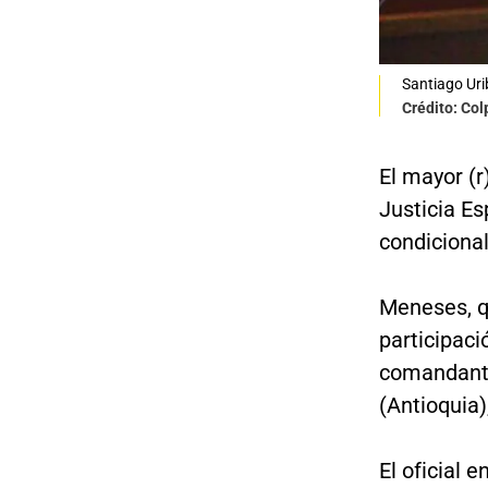
Santiago Uri
Crédito: Co
El mayor (r
Justicia Es
condicional
Meneses, 
participac
comandante
(Antioquia)
El oficial e