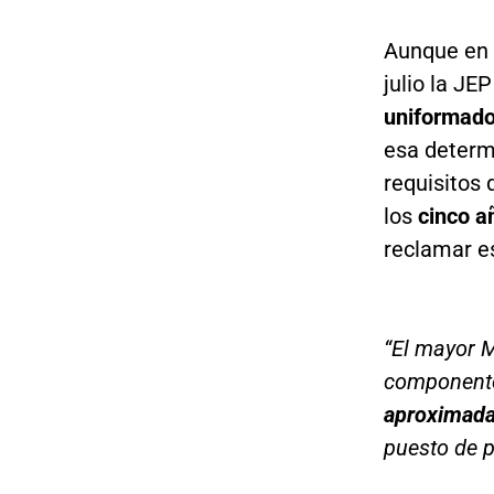
Aunque en 
julio la JE
uniformad
esa determ
requisitos
los
cinco a
reclamar es
“El mayor M
componente
aproximada
puesto de p