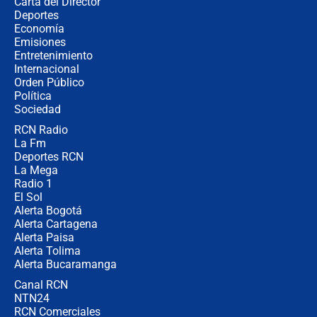
Carta del Director
Álvaro Uribe asistirá a la posesión y
Deportes
crece el pulso por la elección del
Economía
contralor
Emisiones
Entretenimiento
Internacional
🔴 EN VIVO | Noticiero La FM con
Orden Público
Juan Lozano - 6 de agosto de 2026
Política
Sociedad
RCN Radio
¿Por qué De la Espriella gobernará
La Fm
desde Barranquilla? Experto explica
la razón
Deportes RCN
La Mega
Radio 1
El Sol
Alerta Bogotá
Alerta Cartagena
Alerta Paisa
Alerta Tolima
Alerta Bucaramanga
Canal RCN
NTN24
RCN Comerciales