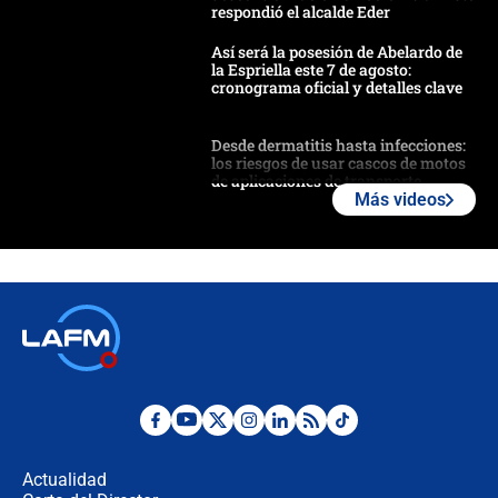
respondió el alcalde Eder
Así será la posesión de Abelardo de
la Espriella este 7 de agosto:
cronograma oficial y detalles clave
Desde dermatitis hasta infecciones:
los riesgos de usar cascos de motos
de aplicaciones de transporte
Más videos
¿Cómo comprar dólares desde el
celular? Requisitos, pasos y
recomendaciones
Las seis de las 6 con Juan Lozano |
jueves 6 de agosto de 2026
Posesión de Abelardo De La Espriella
en Cali: ¿qué pasará con los
congresistas del Pacto Histórico que
Actualidad
no asistirán?