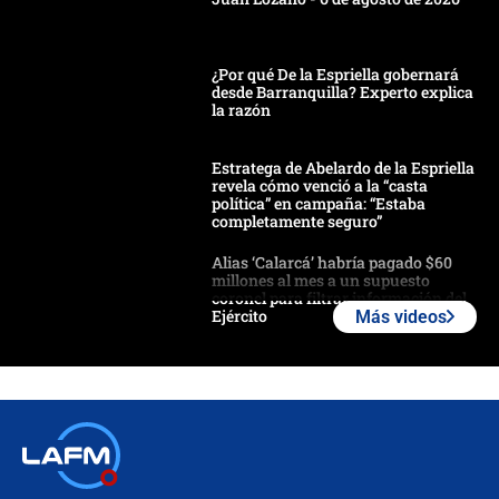
¿Por qué De la Espriella gobernará
desde Barranquilla? Experto explica
la razón
Estratega de Abelardo de la Espriella
revela cómo venció a la “casta
política” en campaña: “Estaba
completamente seguro”
Alias ‘Calarcá’ habría pagado $60
millones al mes a un supuesto
coronel para filtrar información del
Ejército
Más videos
Las razones para escoger al nuevo
director de la Policía
"Prohibir es la salida fácil": ¿Qué
futuro les espera a las cabalgatas en
Colombia?