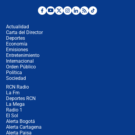
Ministro de Defensa no descarta el
uso de la UNDMO ante posibles
disturbios durante la posesión
Actualidad
Carta del Director
"No hubo fraude ni posibilidad de
Deportes
fraude": Auditoría respondió a
Economía
señalamientos de Petro sobre
Emisiones
elección de Abelardo de La Espriella
Entretenimiento
Internacional
Tras su posesión, presidente De la
Orden Público
Espriella empieza gira por regiones
Política
donde perdió
Sociedad
RCN Radio
Las seis de las 6 con Juan Lozano |
La Fm
miércoles 5 de agosto de 2026
Deportes RCN
La Mega
Radio 1
El Sol
Alerta Bogotá
Alerta Cartagena
Alerta Paisa