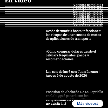
En video
Ver nota completa
Ver nota completa
Ver nota completa
Ver nota completa
Ver nota completa
Ver nota completa
Ver nota completa
Ver nota completa
Ver nota completa
Ver nota completa
Desde dermatitis hasta infecciones:
los riesgos de usar cascos de motos
de aplicaciones de transporte
¿Cómo comprar dólares desde el
celular? Requisitos, pasos y
recomendaciones
Las seis de las 6 con Juan Lozano |
jueves 6 de agosto de 2026
Posesión de Abelardo De La Espriella
en Cali: ¿qué pasará con los
congresistas del Pacto Histórico que
no asistirán?
Más videos