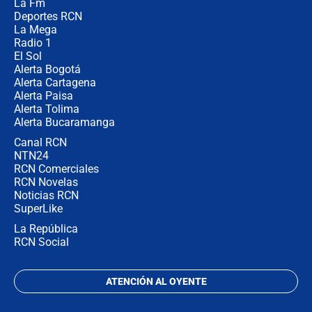
La Fm
director de la Policía
Deportes RCN
La Mega
Radio 1
El Sol
Alerta Bogotá
Alerta Cartagena
Alerta Paisa
Alerta Tolima
Alerta Bucaramanga
Canal RCN
NTN24
RCN Comerciales
RCN Novelas
Noticias RCN
SuperLike
La República
RCN Social
ATENCIÓN AL OYENTE