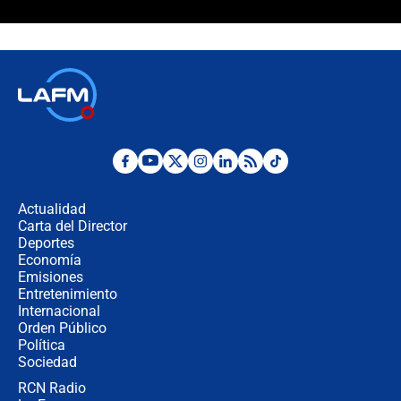
Álvaro Uribe asistirá a la posesión y
crece el pulso por la elección del
contralor
🔴 EN VIVO | Noticiero La FM con
Juan Lozano - 6 de agosto de 2026
¿Por qué De la Espriella gobernará
desde Barranquilla? Experto explica
la razón
Actualidad
Carta del Director
Estratega de Abelardo de la Espriella
Deportes
revela cómo venció a la “casta
Economía
política” en campaña: “Estaba
Emisiones
completamente seguro”
Entretenimiento
Internacional
Alias ‘Calarcá’ habría pagado $60
Orden Público
millones al mes a un supuesto
Política
coronel para filtrar información del
Ejército
Sociedad
RCN Radio
Las razones para escoger al nuevo