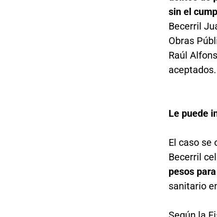
sin el cump
Becerril Ju
Obras Públi
Raúl Alfon
aceptados.
Le puede i
El caso se 
Becerril ce
pesos para 
sanitario e
Según la Fi