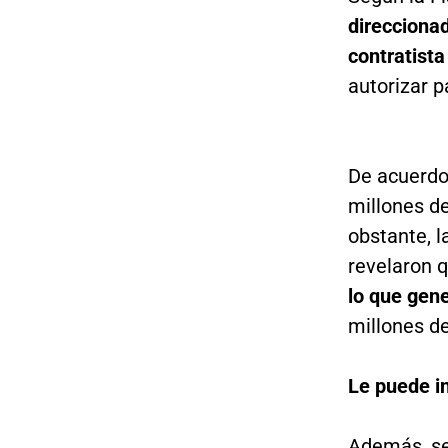
direccionad
contratista
autorizar p
De acuerdo
millones de
obstante, l
revelaron 
lo que gen
millones d
Le puede i
Además, se