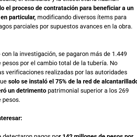
o el proceso de contratación para
beneficiar a un
 en particular,
modificando diversos ítems para
agos parciales por supuestos avances en la obra.
 con la investigación, se pagaron más de 1.449
 pesos por el cambio total de la tubería. No
as verificaciones realizadas por las autoridades
que
solo se instaló el 75% de la red de alcantarillad
eró un detrimento
patrimonial superior a los 269
e pesos.
nteresar:
 detectaron pagos po
r 142 millones de pesos por