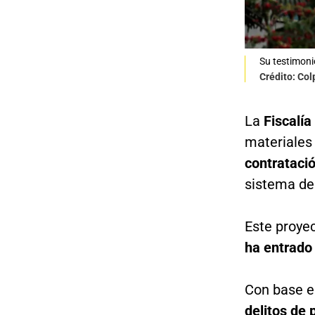
Su testimoni
Crédito: Co
La
Fiscalía
materiales
contratació
sistema de 
Este proyec
ha entrado
Con base en
delitos de 