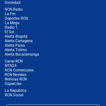
Ejército
Sociedad
RCN Radio
Las razones para escoger al nuevo
La Fm
director de la Policía
Deportes RCN
La Mega
Radio 1
El Sol
Alerta Bogotá
Alerta Cartagena
Alerta Paisa
Alerta Tolima
Alerta Bucaramanga
Canal RCN
NTN24
RCN Comerciales
RCN Novelas
Noticias RCN
SuperLike
La República
RCN Social