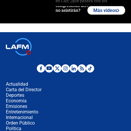
en Cali: ¿qué pasará con los
congresistas del Pacto Histórico que
no asistirán?
Más videos
Álvaro Uribe asistirá a la posesión y
crece el pulso por la elección del
contralor
🔴 EN VIVO | Noticiero La FM con
Juan Lozano - 6 de agosto de 2026
¿Por qué De la Espriella gobernará
desde Barranquilla? Experto explica
la razón
Actualidad
Carta del Director
Estratega de Abelardo de la Espriella
Deportes
revela cómo venció a la “casta
Economía
política” en campaña: “Estaba
Emisiones
completamente seguro”
Entretenimiento
Internacional
Alias ‘Calarcá’ habría pagado $60
Orden Público
millones al mes a un supuesto
Política
coronel para filtrar información del