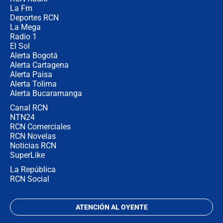
Posesión de Abelardo De La Espriella
La Fm
en Cali: ¿qué pasará con los
congresistas del Pacto Histórico que
Deportes RCN
no asistirán?
La Mega
Radio 1
El Sol
Alerta Bogotá
Alerta Cartagena
Alerta Paisa
Alerta Tolima
Alerta Bucaramanga
Canal RCN
NTN24
RCN Comerciales
RCN Novelas
Noticias RCN
SuperLike
La República
RCN Social
ATENCIÓN AL OYENTE