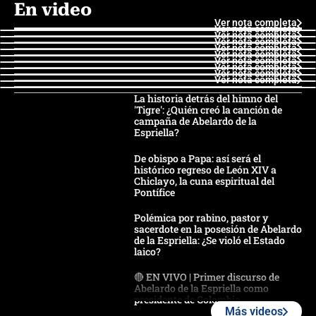
En video
Ver nota completa
Ver nota completa
Ver nota completa
Ver nota completa
Ver nota completa
Ver nota completa
Ver nota completa
Ver nota completa
Ver nota completa
Ver nota completa
La historia detrás del himno del
'Tigre': ¿Quién creó la canción de
campaña de Abelardo de la
Espriella?
De obispo a Papa: así será el
histórico regreso de León XIV a
Chiclayo, la cuna espiritual del
Pontífice
Polémica por rabino, pastor y
sacerdote en la posesión de Abelardo
de la Espriella: ¿Se violó el Estado
laico?
🔴 EN VIVO | Primer discurso de
Abelardo de la Espriella como
presidente de Colombia
Más videos