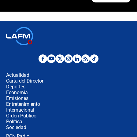
¿La posesión de Abelardo De la
Espriella en Cali inicia la
descentralización en Colombia? Esto
respondió el alcalde Eder
Así será la posesión de Abelardo de
la Espriella este 7 de agosto:
cronograma oficial y detalles clave
Desde dermatitis hasta infecciones:
los riesgos de usar cascos de motos
de aplicaciones de transporte
Actualidad
Carta del Director
¿Cómo comprar dólares desde el
Deportes
celular? Requisitos, pasos y
Economía
recomendaciones
Emisiones
Entretenimiento
Internacional
Las seis de las 6 con Juan Lozano |
Orden Público
jueves 6 de agosto de 2026
Política
Sociedad
RCN Radio