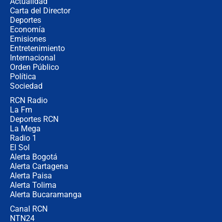
Actualidad
Carta del Director
Cabal revela por qué De la Espriella
Deportes
no la quiso en el gabinete y
Economía
confirma: "Quiero ser presidente en
Emisiones
2030"
Entretenimiento
Internacional
Fiscal de EE.UU., director de la DEA
Orden Público
y Bernie Moreno asistirán a la
Política
posesión presidencial de Abelardo de
La Espriella
Sociedad
RCN Radio
Campaña Petro: Los puntos claros
La Fm
de la Fiscalía a Ricardo Roa para
buscar una eventual negociación
Deportes RCN
La Mega
Radio 1
El Sol
Alerta Bogotá
Alerta Cartagena
Alerta Paisa
Alerta Tolima
Alerta Bucaramanga
Canal RCN
NTN24