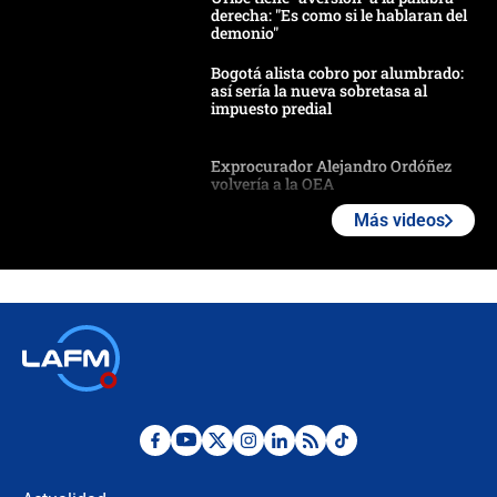
derecha: "Es como si le hablaran del
demonio"
Bogotá alista cobro por alumbrado:
así sería la nueva sobretasa al
impuesto predial
Exprocurador Alejandro Ordóñez
volvería a la OEA
Más videos
Las seis de las 6 con Juan Lozano |
martes 4 de agosto de 2026
🔴 EN VIVO | Noticiero La FM con
Juan Lozano - 4 de agosto de 2026
Ángela Benedetti revela el papel que
habría tenido Verónica Alcocer en la
campaña de Petro